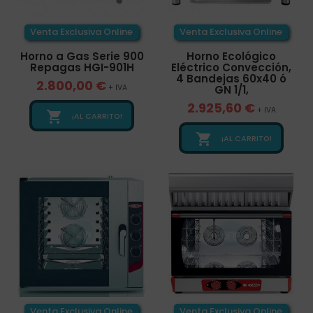
Venta Exclusiva Online
Venta Exclusiva Online
Horno a Gas Serie 900
Horno Ecológico
Repagas HGI-901H
Eléctrico Convección,
4 Bandejas 60x40 ó
2.800,00 €
+ IVA
GN 1/1,
2.925,60 €
+ IVA

¡AL CARRITO!

¡AL CARRITO!
Venta Exclusiva Online
Venta Exclusiva Online