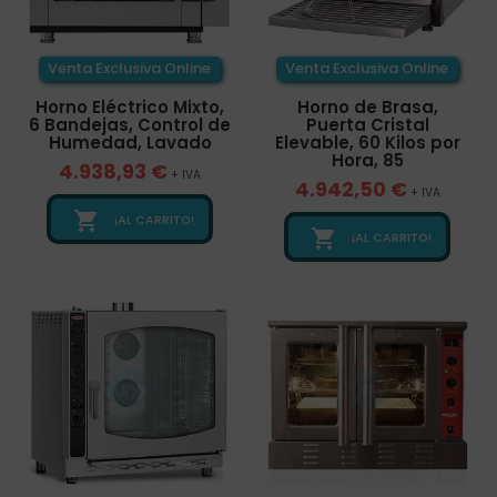
Venta Exclusiva Online
Venta Exclusiva Online
Horno Eléctrico Mixto,
Horno de Brasa,
6 Bandejas, Control de
Puerta Cristal
Humedad, Lavado
Elevable, 60 Kilos por
Hora, 85
4.938,93 €
+ IVA
4.942,50 €
+ IVA

¡AL CARRITO!

¡AL CARRITO!