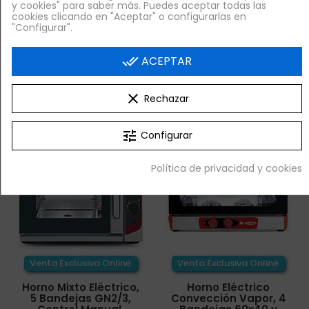
y cookies" para saber más. Puedes aceptar todas las
Horno Eléctrico
Horno Eléctrico
cookies clicando en "Aceptar" o configurarlas en
Convección, 4
Convección, con
"Configurar".
Bandejas GN1/1 ó
Humidificador, 4
60x40, Control
Bandejas GN1/1 ó
done_all
ACEPTAR
1.484,70 €
1.584,10 €
+ IVA
+ IVA


¡AL CARRITO!
¡AL CARRITO!
clear
Rechazar
tune
Configurar
Política de privacidad y cookies
Venta Exclusiva Online
Venta Exclusiva Online
Horno Mixto Eléctrico,
Horno Eléctrico
5 Bandejas GN2/3,
Convección Vapor, 4