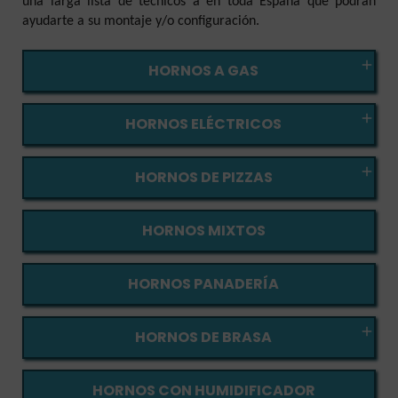
una larga lista de técnicos a en toda España que podrán
ayudarte a su montaje y/o configuración.

HORNOS A GAS

HORNOS ELÉCTRICOS

HORNOS DE PIZZAS
HORNOS MIXTOS
HORNOS PANADERÍA

HORNOS DE BRASA
HORNOS CON HUMIDIFICADOR