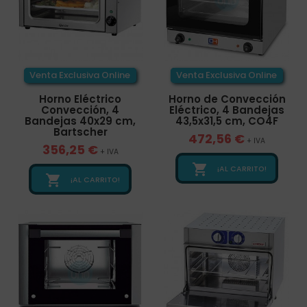
Venta Exclusiva Online
Venta Exclusiva Online
Horno Eléctrico
Horno de Convección
Convección, 4
Eléctrico, 4 Bandejas
Bandejas 40x29 cm,
43,5x31,5 cm, CO4F
Bartscher
472,56 €
+ IVA
356,25 €
+ IVA

¡AL CARRITO!

¡AL CARRITO!