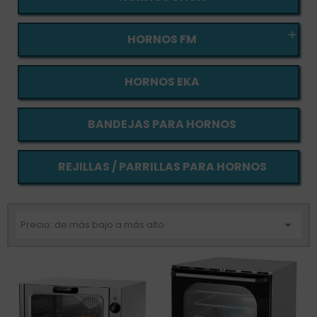

HORNOS FM
HORNOS EKA
BANDEJAS PARA HORNOS
REJILLAS / PARRILLAS PARA HORNOS

Precio: de más bajo a más alto