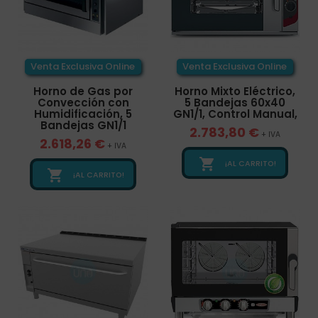
Venta Exclusiva Online
Venta Exclusiva Online
Horno de Gas por
Horno Mixto Eléctrico,
Convección con
5 Bandejas 60x40
Humidificación, 5
GN1/1, Control Manual,
Bandejas GN1/1
2.783,80 €
+ IVA
2.618,26 €
+ IVA

¡AL CARRITO!

¡AL CARRITO!