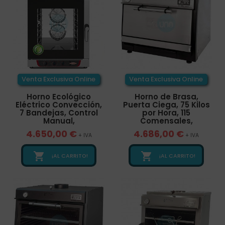
Venta Exclusiva Online
Venta Exclusiva Online
Horno Ecológico
Horno de Brasa,
Eléctrico Convección,
Puerta Ciega, 75 Kilos
7 Bandejas, Control
por Hora, 115
Manual,
Comensales,
4.650,00 €
4.686,00 €
+ IVA
+ IVA


¡AL CARRITO!
¡AL CARRITO!