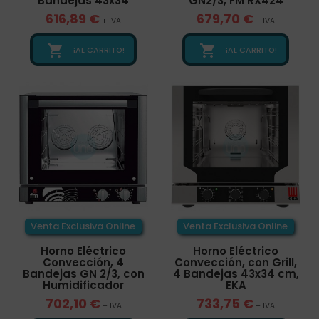
Bandejas 43x34
GN2/3, FM RX424
616,89 €
679,70 €
+ IVA
+ IVA


¡AL CARRITO!
¡AL CARRITO!
Venta Exclusiva Online
Venta Exclusiva Online
Horno Eléctrico
Horno Eléctrico
Convección, 4
Convección, con Grill,
Bandejas GN 2/3, con
4 Bandejas 43x34 cm,
Humidificador
EKA
702,10 €
733,75 €
+ IVA
+ IVA