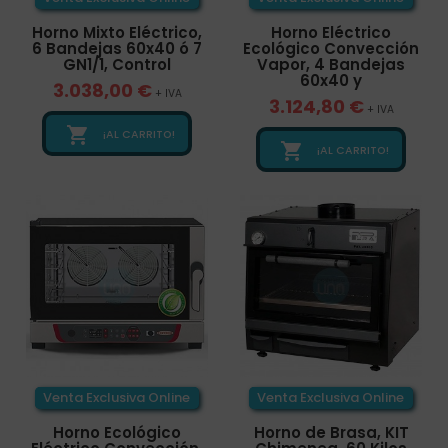
Horno Mixto Eléctrico,
Horno Eléctrico
6 Bandejas 60x40 ó 7
Ecológico Convección
GN1/1, Control
Vapor, 4 Bandejas
60x40 y
3.038,00 €
+ IVA
3.124,80 €
+ IVA

¡AL CARRITO!

¡AL CARRITO!
Venta Exclusiva Online
Venta Exclusiva Online
Horno Ecológico
Horno de Brasa, KIT