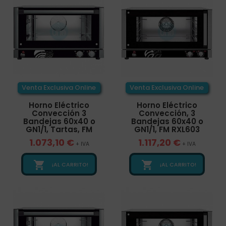
Venta Exclusiva Online
Venta Exclusiva Online
Horno Eléctrico
Horno Eléctrico
Convección 3
Convección, 3
Bandejas 60x40 o
Bandejas 60x40 o
GN1/1, Tartas, FM
GN1/1, FM RXL603
1.073,10 €
1.117,20 €
+ IVA
+ IVA


¡AL CARRITO!
¡AL CARRITO!