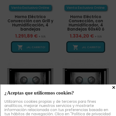
Venta Exclusiva Online
Venta Exclusiva Online
Horno Eléctrico
Horno Eléctrico
Convección con Grill y
Convección, con
Humidificación, 4
Humidificador, 4
bandejas
Bandejas 60x40 ó
1.291,89 €
1.334,20 €
+ IVA
+ IVA


¡AL CARRITO!
¡AL CARRITO!
×
¿Aceptas que utilicemos cookies?
Utilizamos cookies propias y de terceros para fines
analíticos, mejorar nuestros servicios y mostrarte
información relacionada con tus preferencias basada en
Venta Exclusiva Online
Venta Exclusiva Online
tus hábitos de navegación. Clica en "Política de privacidad