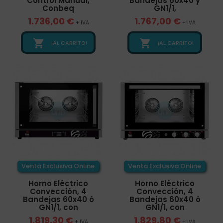
Control Manual,
Bandejas 60x40 y
Conbeq
GN1/1,
1.736,00 €
1.767,00 €
+ IVA
+ IVA


¡AL CARRITO!
¡AL CARRITO!
Venta Exclusiva Online
Venta Exclusiva Online
Horno Eléctrico
Horno Eléctrico
Convección, 4
Convección, 4
Bandejas 60x40 ó
Bandejas 60x40 ó
GN1/1, con
GN1/1, con
1.819,30 €
1.829,80 €
+ IVA
+ IVA