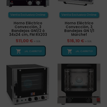
Venta Exclusiva Online
Venta Exclusiva Online
Horno Eléctrico
Horno Eléctrico
Convección, 3
Convección, 3
Bandejas GN1/2 ó
Bandejas GN 1/1
34x24 cm, FM RX203
Marchef
511,00 €
516,10 €
+ IVA
+ IVA


¡AL CARRITO!
¡AL CARRITO!