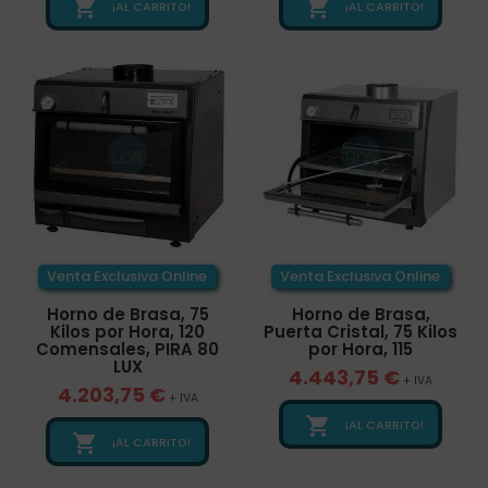


¡AL CARRITO!
¡AL CARRITO!
Venta Exclusiva Online
Venta Exclusiva Online
Horno de Brasa, 75
Horno de Brasa,
Kilos por Hora, 120
Puerta Cristal, 75 Kilos
Comensales, PIRA 80
por Hora, 115
LUX
4.443,75 €
+ IVA
4.203,75 €
+ IVA

¡AL CARRITO!

¡AL CARRITO!