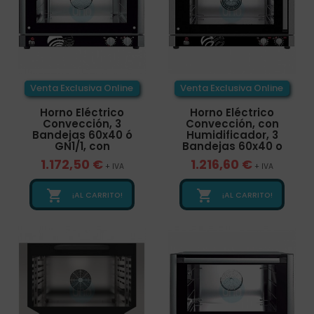
Venta Exclusiva Online
Venta Exclusiva Online
Horno Eléctrico
Horno Eléctrico
Convección, 3
Convección, con
Bandejas 60x40 ó
Humidificador, 3
GN1/1, con
Bandejas 60x40 o
1.172,50 €
1.216,60 €
+ IVA
+ IVA


¡AL CARRITO!
¡AL CARRITO!