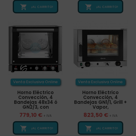


¡AL CARRITO!
¡AL CARRITO!
Venta Exclusiva Online
Venta Exclusiva Online
Horno Eléctrico
Horno Eléctrico
Convección, 4
Convección, 4
Bandejas 48x34 ó
Bandejas GN1/1, Grill +
GN2/3, con
Vapor,
779,10 €
823,50 €
+ IVA
+ IVA


¡AL CARRITO!
¡AL CARRITO!