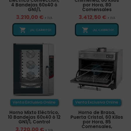
Eléctrico Convección,
Chimenea, 60 Kilos
4 Bandejas 60x40 ó
por Hora, 80
GN1/1,
Comensales
3.210,00 €
3.412,50 €
+ IVA
+ IVA


¡AL CARRITO!
¡AL CARRITO!
Venta Exclusiva Online
Venta Exclusiva Online
Horno Mixto Eléctrico,
Horno de Brasa,
10 Bandejas 60x40 ó 12
Puerta Cristal, 60 Kilos
GN1/1, Control
por Hora, 85
Comensales,
3.720,00 €
+ IVA