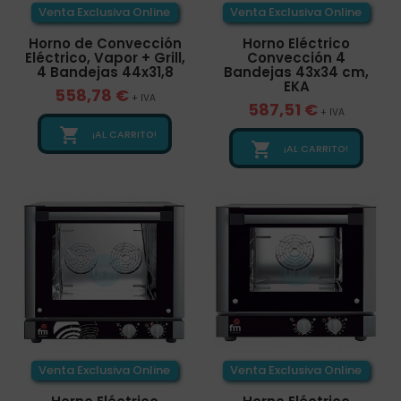
Venta Exclusiva Online
Venta Exclusiva Online
Horno de Convección
Horno Eléctrico
Eléctrico, Vapor + Grill,
Convección 4
4 Bandejas 44x31,8
Bandejas 43x34 cm,
EKA
558,78 €
+ IVA
587,51 €
+ IVA

¡AL CARRITO!

¡AL CARRITO!
Venta Exclusiva Online
Venta Exclusiva Online