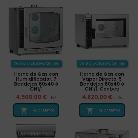
Venta Exclusiva Online
Venta Exclusiva Online
Horno de Gas con
Horno de Gas con
Humidificador, 7
Vapor Directo, 5
Bandejas 60x40 ó
Bandejas 60x40 ó
GN1/1
GN1/1, Conbeq
4.500,00 €
4.620,00 €
+ IVA
+ IVA


¡AL CARRITO!
¡AL CARRITO!