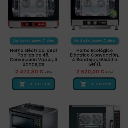
Venta Exclusiva Online
Venta Exclusiva Online
Horno Eléctrico ideal
Horno Ecológico
Paellas de 45,
Eléctrico Convección,
Convección Vapor, 4
4 Bandejas 60x40 ó
Bandejas
GN1/1,
2.473,80 €
2.520,00 €
+ IVA
+ IVA


¡AL CARRITO!
¡AL CARRITO!