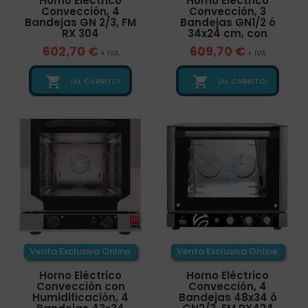
Horno Eléctrico
Horno Eléctrico
Convección, 4
Convección, 3
Bandejas GN 2/3, FM
Bandejas GN1/2 ó
RX 304
34x24 cm, con
602,70 €
609,70 €
+ IVA
+ IVA


¡AL CARRITO!
¡AL CARRITO!
Venta Exclusiva Online
Venta Exclusiva Online
Horno Eléctrico
Horno Eléctrico
Convección con
Convección, 4
Humidificación, 4
Bandejas 48x34 ó