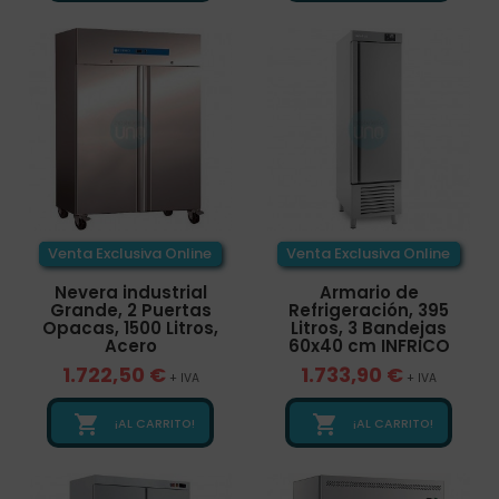
Venta Exclusiva Online
Venta Exclusiva Online
Nevera industrial
Armario de
Grande, 2 Puertas
Refrigeración, 395
Opacas, 1500 Litros,
Litros, 3 Bandejas
Acero
60x40 cm INFRICO
1.722,50 €
1.733,90 €
+ IVA
+ IVA


¡AL CARRITO!
¡AL CARRITO!