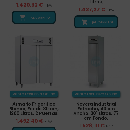
Litros,
1.420,62 €
+ IVA
1.427,27 €
+ IVA

¡AL CARRITO!

¡AL CARRITO!
Venta Exclusiva Online
Venta Exclusiva Online
Armario Frigorífico
Nevera industrial
Blanco, Fondo 80 cm,
Estrecha, 43 cm
1200 Litros, 2 Puertas,
Ancho, 301 Litros, 77
cm Fondo,
1.492,40 €
+ IVA
1.528,10 €
+ IVA