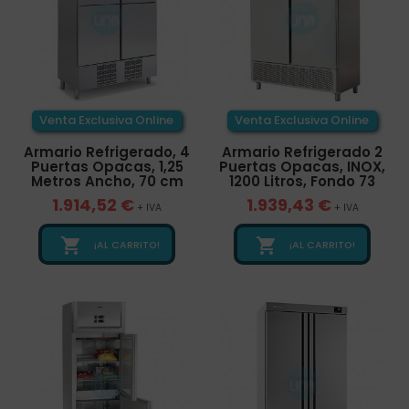
Venta Exclusiva Online
Venta Exclusiva Online
Armario Refrigerado, 4
Armario Refrigerado 2
Puertas Opacas, 1,25
Puertas Opacas, INOX,
Metros Ancho, 70 cm
1200 Litros, Fondo 73
1.914,52 €
1.939,43 €
+ IVA
+ IVA


¡AL CARRITO!
¡AL CARRITO!