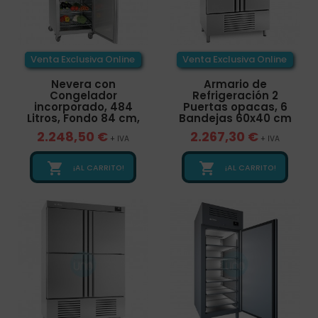
Venta Exclusiva Online
Venta Exclusiva Online
Nevera con
Armario de
Congelador
Refrigeración 2
incorporado, 484
Puertas opacas, 6
Litros, Fondo 84 cm,
Bandejas 60x40 cm
2.248,50 €
2.267,30 €
+ IVA
+ IVA


¡AL CARRITO!
¡AL CARRITO!