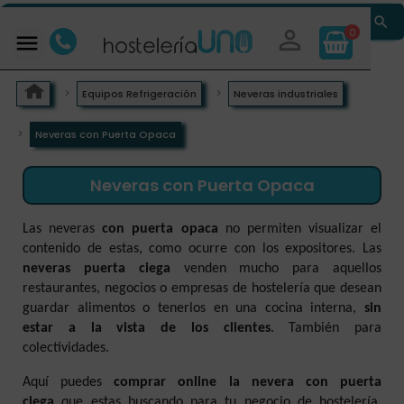


0

Equipos Refrigeración
Neveras industriales
Neveras con Puerta Opaca
Neveras con Puerta Opaca
Las neveras
con puerta opaca
no permiten visualizar el
contenido de estas, como ocurre con los expositores. Las
neveras puerta ciega
venden mucho para aquellos
restaurantes, negocios o empresas de hostelería que desean
guardar alimentos o tenerlos en una cocina interna,
sin
estar a la vista de los clientes
. También para
colectividades.
Aquí puedes
comprar online la nevera con puerta
ciega
que estas buscando para tu negocio de hostelería.