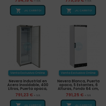
754,19 €
779,35 €
+ IVA
+ IVA


¡AL CARRITO!
¡AL CARRITO!
Venta Exclusiva Online
Venta Exclusiva Online
Nevera industrial en
Nevera Blanca, Puerta
Acero inoxidable, 400
opaca, 5 Estantes, 6
Litros, Puerta opaca,
Alturas, Fondo 64 cm,
791,23 €
791,25 €
+ IVA
+ IVA


¡AL CARRITO!
¡AL CARRITO!