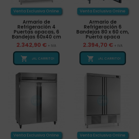
Venta Exclusiva Online
Venta Exclusiva Online
Armario de
Armario de
Refrigeración 4
Refrigeración 6
Puertas opacas, 6
Bandejas 80 x 60 cm,
Bandejas 60x40 cm
Puerta opaca
2.342,90 €
2.394,70 €
+ IVA
+ IVA


¡AL CARRITO!
¡AL CARRITO!
Venta Exclusiva Online
Venta Exclusiva Online