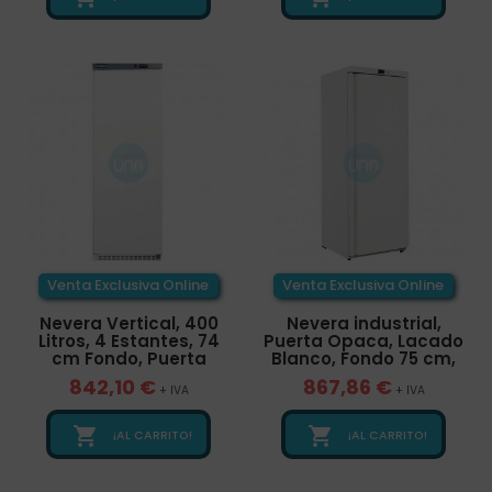
Venta Exclusiva Online
Venta Exclusiva Online
Nevera Vertical, 400
Nevera industrial,
Litros, 4 Estantes, 74
Puerta Opaca, Lacado
cm Fondo, Puerta
Blanco, Fondo 75 cm,
842,10 €
867,86 €
+ IVA
+ IVA


¡AL CARRITO!
¡AL CARRITO!