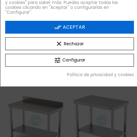
y cookies" para saber más. Puedes aceptar todas las
cookies clicando en "Aceptar" o configurarlas en
"Configurar".
done_all
ACEPTAR
Venta Exclusiva Online
Venta Exclusiva Online
Mesa Contra
Mesa Baja Mural, 1
clear
Rechazar
Mostrador, 60 cm
Metro Ancho, 1
Ancho, 1 Estante,
Estante, Fondo 60 cm,
Acero inox
Alto 60
tune
Configurar
324,80 €
324,85 €
+ IVA
+ IVA
Política de privacidad y cookies


¡AL CARRITO!
¡AL CARRITO!