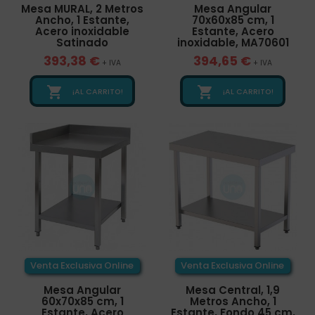
Mesa MURAL, 2 Metros
Mesa Angular
Ancho, 1 Estante,
70x60x85 cm, 1
Acero inoxidable
Estante, Acero
Satinado
inoxidable, MA70601
393,38 €
394,65 €
+ IVA
+ IVA


¡AL CARRITO!
¡AL CARRITO!
Venta Exclusiva Online
Venta Exclusiva Online
Mesa Angular
Mesa Central, 1,9
60x70x85 cm, 1
Metros Ancho, 1
Estante, Acero
Estante, Fondo 45 cm,