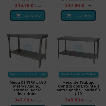
346,76 €
347,90 €
+ IVA
+ IVA


¡AL CARRITO!
¡AL CARRITO!
Venta Exclusiva Online
Venta Exclusiva Online
Mesa CENTRAL, 1,80
Mesa de Trabajo
Metros Ancho, 1
Central con Estante, 1
Estante, Acero
Metro Ancho, Fondo 60
inoxidable
/ 70
347,90 €
348,80 €
+ IVA
+ IVA