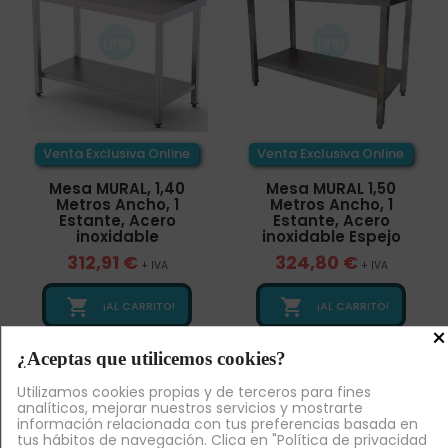
Venta Exclusiva Online
Venta Exclusiva Online
Mesa MURAL, 1,40
Mesa MURAL 1,50
Metros Ancho, 1
Metros Ancho, 1
Estante, Acero
Estante, Acero
inoxidable
inoxidable Espejo
312,91 €
324,80 €
+ IVA
+ IVA


¡AL CARRITO!
¡AL CARRITO!
×
¿Aceptas que utilicemos cookies?
Utilizamos cookies propias y de terceros para fines
analíticos, mejorar nuestros servicios y mostrarte
información relacionada con tus preferencias basada en
tus hábitos de navegación. Clica en "Política de privacidad