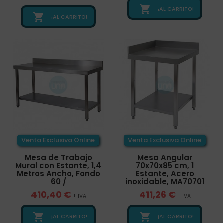

¡AL CARRITO!

¡AL CARRITO!
Venta Exclusiva Online
Venta Exclusiva Online
Mesa de Trabajo
Mesa Angular
Mural con Estante, 1,4
70x70x85 cm, 1
Metros Ancho, Fondo
Estante, Acero
60 /
inoxidable, MA70701
410,40 €
411,26 €
+ IVA
+ IVA


¡AL CARRITO!
¡AL CARRITO!