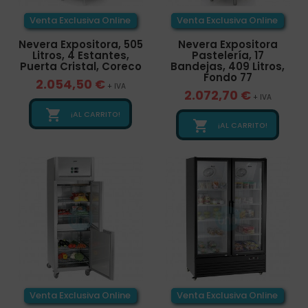
Venta Exclusiva Online
Venta Exclusiva Online
Nevera Expositora, 505
Nevera Expositora
Litros, 4 Estantes,
Pastelería, 17
Puerta Cristal, Coreco
Bandejas, 409 Litros,
Fondo 77
2.054,50 €
+ IVA
2.072,70 €
+ IVA

¡AL CARRITO!

¡AL CARRITO!
Venta Exclusiva Online
Venta Exclusiva Online