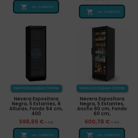

¡AL CARRITO!

¡AL CARRITO!
Venta Exclusiva Online
Venta Exclusiva Online
Nevera Expositora
Nevera Expositora
Negra, 5 Estantes, 6
Negra, 5 Estantes,
Alturas, Fondo 64 cm,
Ancho 60 cm, Fondo
400
60 cm,
598,65 €
600,78 €
+ IVA
+ IVA


¡AL CARRITO!
¡AL CARRITO!