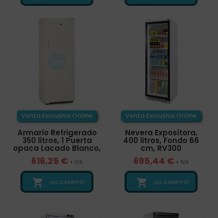
Venta Exclusiva Online
Venta Exclusiva Online
Armario Refrigerado
Nevera Expositora,
350 litros, 1 Puerta
400 litros, Fondo 66
opaca Lacado Blanco,
cm, RV300
616,25 €
695,44 €
+ IVA
+ IVA


¡AL CARRITO!
¡AL CARRITO!