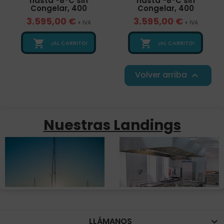
hasta -8ºC sin
hasta -8ºC sin
Congelar, 400
Congelar, 400
3.595,00 €
3.595,00 €
+ IVA
+ IVA


¡AL CARRITO!
¡AL CARRITO!
Volver arriba

Nuestras Landings
LLÁMANOS
