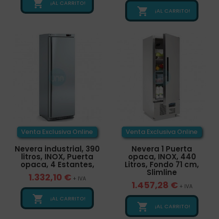

¡AL CARRITO!

¡AL CARRITO!
Venta Exclusiva Online
Venta Exclusiva Online
Nevera industrial, 390
Nevera 1 Puerta
litros, INOX, Puerta
opaca, INOX, 440
opaca, 4 Estantes,
Litros, Fondo 71 cm,
Slimline
1.332,10 €
+ IVA
1.457,28 €
+ IVA

¡AL CARRITO!

¡AL CARRITO!