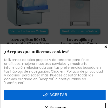
Venta Exclusiva Online
Venta Exclusiva Online
Lavavajillas 50x50,
Lavavajillas y
Altura útil 32 cm, Visor
Lavaobjetos, Cesta
×
de Temperatura de
50x50, Altura útil 35,5
cm,
¿Aceptas que utilicemos cookies?
1.855,24 €
+ IVA
2.028,60 €
+ IVA
Utilizamos cookies propias y de terceros para fines
analíticos, mejorar nuestros servicios y mostrarte

¡AL CARRITO!
información relacionada con tus preferencias basada en

¡AL CARRITO!
tus hábitos de navegación. Clica en "Política de privacidad
y cookies" para saber más. Puedes aceptar todas las
cookies clicando en "Aceptar" o configurarlas en
"Configurar".
done_all
ACEPTAR
clear
Rechazar