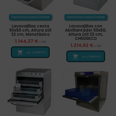
Venta Exclusiva Online
Venta Exclusiva Online
Lavavajillas cesta
Lavavajillas con
50x50 cm, Altura útil
Abrillantador 50x50,
32 cm, Monofásico
Altura útil 32 cm,
CH500ECO
1.144,37 €
+ IVA
1.214,62 €
+ IVA

¡AL CARRITO!

¡AL CARRITO!