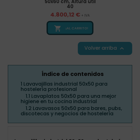
50x60 cm, Altura útil
40
4.800,12 €
+ IVA

¡AL CARRITO!
Volver arriba

Índice de contenidos
1
Lavavajillas industrial 50x50 para
hostelería profesional
1.1
Lavaplatos 50x50 para una mejor
higiene en tu cocina industrial
1.2
Lavavasos 50x50 para bares, pubs,
discotecas y negocios de hostelería