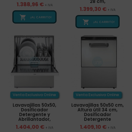
28 cm,
1.388,96 €
+ IVA
1.399,30 €
+ IVA

¡AL CARRITO!

¡AL CARRITO!
Venta Exclusiva Online
Venta Exclusiva Online
Lavavajillas 50x50,
Lavavajillas 50x50 cm,
Dosificador
Altura útil 34 cm,
Detergente y
Dosificador
Abrillantador,
Detergente
1.404,00 €
1.409,10 €
+ IVA
+ IVA