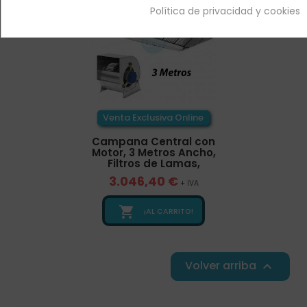
Política de privacidad y cookies
Venta Exclusiva Online
Campana Central con
Motor, 3 Metros Ancho,
Filtros de Lamas,
3.046,40 €
+ IVA

¡AL CARRITO!
Volver arriba
