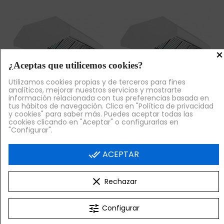
×
¿Aceptas que utilicemos cookies?
Utilizamos cookies propias y de terceros para fines
analíticos, mejorar nuestros servicios y mostrarte
información relacionada con tus preferencias basada en
tus hábitos de navegación. Clica en "Política de privacidad
Venta Exclusiva Online
Venta Exclusiva Online
y cookies" para saber más. Puedes aceptar todas las
cookies clicando en "Aceptar" o configurarlas en
Campana Central con
Campana Central con
"Configurar".
Motor, 2,5 Metros
Motor, 2,75 Metros
Ancho, Filtros de
Ancho, Filtros de
Lamas,
Lamas,
done_all
ACEPTAR
2.529,60 €
2.847,84 €
+ IVA
+ IVA
clear
Rechazar


¡AL CARRITO!
¡AL CARRITO!
tune
Configurar