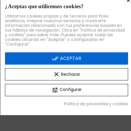
×
¿Aceptas que utilicemos cookies?
Utilizamos cookies propias y de terceros para fines
analíticos, mejorar nuestros servicios y mostrarte
información relacionada con tus preferencias basada en
tus hábitos de navegación. Clica en "Política de privacidad
y cookies" para saber más. Puedes aceptar todas las
cookies clicando en "Aceptar" o configurarlas en
"Configurar".
done_all
ACEPTAR
Venta Exclusiva Online
Venta Exclusiva Online
clear
Rechazar
Mesa de centro
Mesa auxiliar interior,
interior, exterior Ø70
exterior duna BRISA
arena BINI Resol
Resol
tune
Configurar
111,60 €
282,60 €
+ IVA
+ IVA
Política de privacidad y cookies


¡AL CARRITO!
¡AL CARRITO!