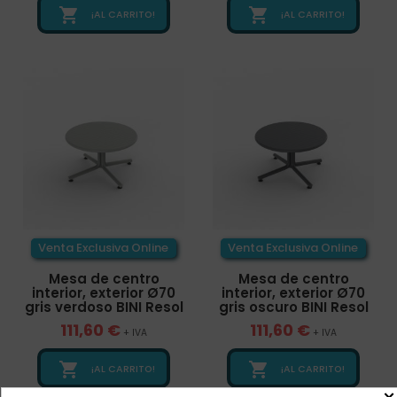


¡AL CARRITO!
¡AL CARRITO!
Venta Exclusiva Online
Venta Exclusiva Online
Mesa de centro
Mesa de centro
interior, exterior Ø70
interior, exterior Ø70
gris verdoso BINI Resol
gris oscuro BINI Resol
111,60 €
111,60 €
+ IVA
+ IVA


¡AL CARRITO!
¡AL CARRITO!