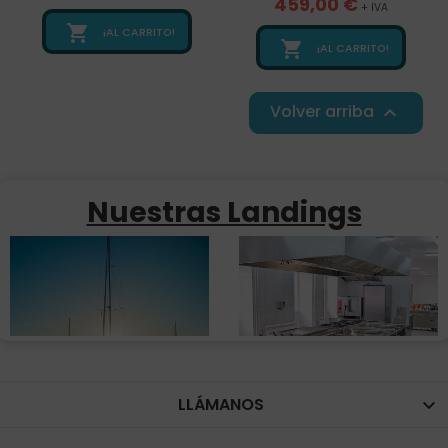
459,00 €
+ IVA

¡AL CARRITO!

¡AL CARRITO!
Volver arriba

Nuestras Landings
LLÁMANOS
