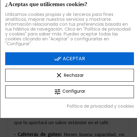
limpias al momento de preparar un café expresso.
¿Aceptas que utilicemos cookies?
De allí que, escoger el
equipamiento cafetería y
Utilizamos cookies propias y de terceros para fines
analíticos, mejorar nuestros servicios y mostrarte
buffet
será de las decisiones más importantes para
información relacionada con tus preferencias basada en
que inicies tu negocio.
tus hábitos de navegación. Clica en "Política de privacidad
y cookies" para saber más. Puedes aceptar todas las
cookies clicando en "Aceptar" o configurarlas en
Tipos de máquinas de café
"Configurar".
A continuación, te diremos cuáles son los tipos de
máquinas de cafés y accesorios que existen:
done_all
ACEPTAR
- Máquinas de café profesional para expressos:
una
clear
Rechazar
buena cafetera para tu cafetería o bar que
optimizará tu productividad. Son rápidas, simples y
de larga duración, ideales para preparar café al
tune
Configurar
gusto del cliente.
Política de privacidad y cookies
- Máquinas de café de cápsulas:
son fáciles de usar
y limpiar. Sin duda, una cafetera económica y barata
que te aportará un sabor estándar en el café.
- Cafeteras de goteo:
tienen buena capacidad, no