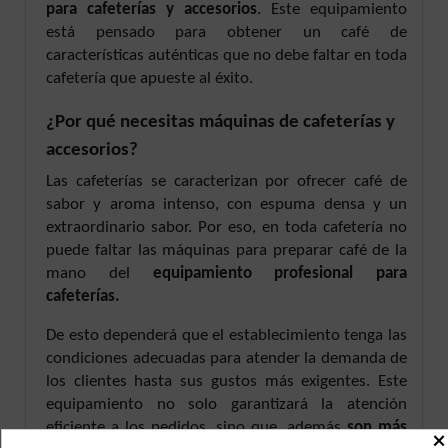
para cafeterías y accesorios
. Este equipamiento
está pensado para obtener un café de
características auténticas que no debe faltar en toda
cafetería que apueste al éxito.
¿Por qué necesitas máquinas de cafeterías y
accesorios?
Las cafeterías se caracterizan por ofrecer café de
sabor y aroma intenso, con espuma densa y un
extraordinario sabor. Por eso, en toda cafetería no
puede faltar las máquinas para preparar café de la
mano del
equipamiento profesional para
cafeterías.
De esto dependerá que el establecimiento tenga las
condiciones adecuadas para atender la demanda de
los clientes hasta sus gustos más exigentes. Este
equipamiento no solo garantizará la atención
eficiente a los pedidos, sino que, además
son más
×