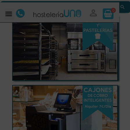


0
