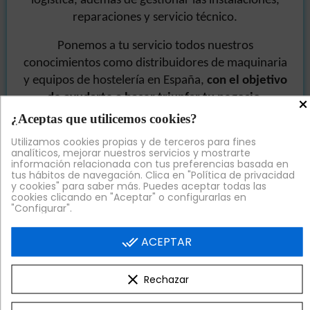
logística, además de gestionar las instalaciones,
reparaciones y servicio técnico.
Ponemos a tu servicio todos nuestros
conocimientos como distribuidores de maquinaria
y equipos de hostelería en España,
con el objetivo
de ayudarte a hacer triunfar tu negocio
.
×
¿Aceptas que utilicemos cookies?
Verás que nuestra maquinaria y
menaje de cocina
Utilizamos cookies propias y de terceros para fines
procede de los mejores fabricantes y proveedores
analíticos, mejorar nuestros servicios y mostrarte
nacionales y europeos, fruto de una exhaustiva
información relacionada con tus preferencias basada en
tus hábitos de navegación. Clica en "Política de privacidad
selección para que tu satisfacción esté asegurada.
y cookies" para saber más. Puedes aceptar todas las
Así,
el rendimiento y la relación calidad precio
cookies clicando en "Aceptar" o configurarlas en
"Configurar".
son excelentes
.
done_all
ACEPTAR
Te ayudamos a conseguir tus objetivos
profesionales
: más de 1400 clientes en 7 años de
actividad de
Hostelería UNO™
nos avalan.
clear
Rechazar