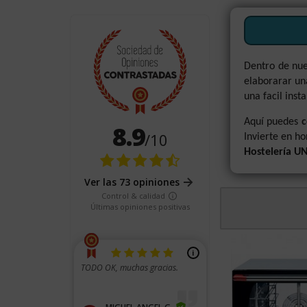
Dentro de nue
elaborarar u
una facil inst
Aquí puedes
c
Invierte en ho
Hostelería U