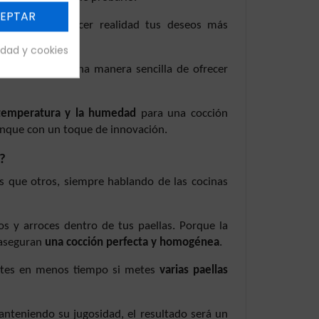
EPTAR
ción
podrás hacer realidad tus deseos más
s.
cidad y cookies
d perfectos. Una manera sencilla de ofrecer
 temperatura y la humedad
para una cocción
aunque con un toque de innovación.
?
 que otros, siempre hablando de las cocinas
os y arroces dentro de tus paellas. Porque la
 aseguran
una cocción perfecta y homogénea
.
ientes en menos tiempo si metes
varias paellas
anteniendo su jugosidad, el resultado será un