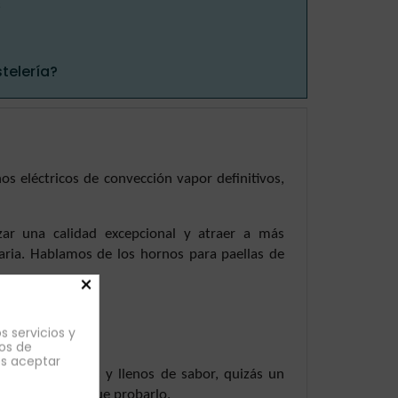
s
telería?
s eléctricos de convección vapor definitivos,
zar una calidad excepcional y atraer a más
naria. Hablamos de los hornos para paellas de
×
s servicios y
os de
es aceptar
 granos sueltos y llenos de sabor, quizás un
ca agua tienes que probarlo.