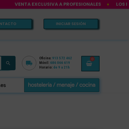
NTA EXCLUSIVA A PROFESIONALES
♦
LOS MEJORES 
NTACTO
INICIAR SESIÓN
Oficina:
913 572 462
0


Móvil:
686 066 619
Horario:
de 9 a 21h