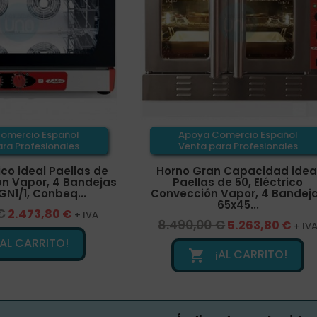
omercio Español
Apoya Comercio Español
ra Profesionales
Venta para Profesionales
ico ideal Paellas de
Horno Gran Capacidad idea
ón Vapor, 4 Bandejas
Paellas de 50, Eléctrico
GN1/1, Conbeq...
Convección Vapor, 4 Bandej
65x45...
€
2.473,80 €
+ IVA
8.490,00 €
5.263,80 €
+ IV
¡AL CARRITO!
¡AL CARRITO!
