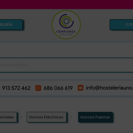
VE
ELERÍA
CO
triales
Hornos Eléctricos
Hornos Paellas