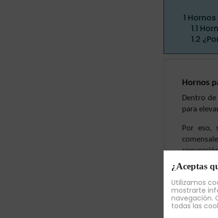
1
Hornos 
1.1
Horn
1.2
¿Po
Hornos pa
Dentro de 
para eleva
Por eso, 
comensales
convección
¿Aceptas qu
Con estos 
Utilizamos coo
mostrarte inf
Hornos el
navegación. C
todas las coo
Imagina un
socarrat
cr