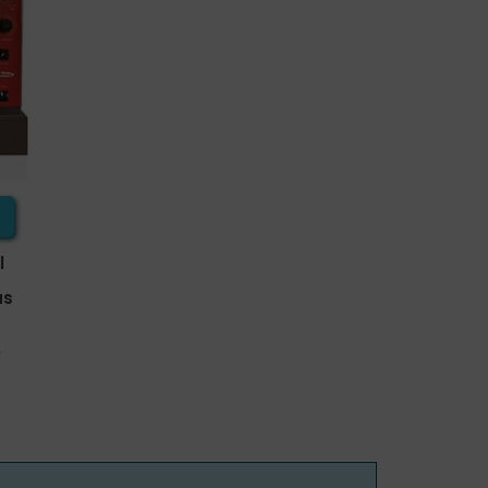
l
as
A