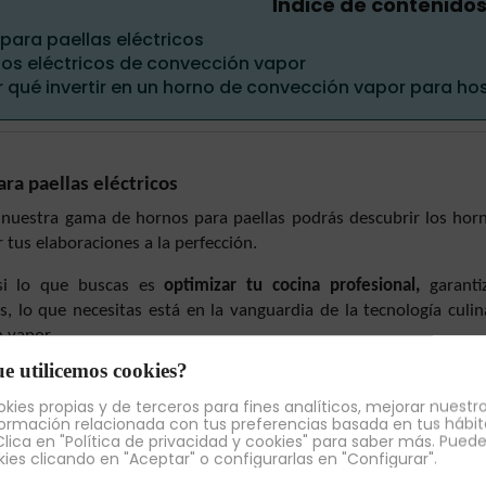
Índice de contenido
para paellas eléctricos
os eléctricos de convección vapor
r qué invertir en un horno de convección vapor para hos
ra paellas eléctricos
nuestra gama de hornos para paellas podrás descubrir los horno
r tus elaboraciones a la perfección.
si lo que buscas es
optimizar tu cocina profesional,
garanti
, lo que necesitas está en la vanguardia de la tecnología culi
 vapor.
e utilicemos cookies?
aliados estratégicos conquistarás los paladares más exigentes.
kies propias y de terceros para fines analíticos, mejorar nuestro
ormación relacionada con tus preferencias basada en tus hábit
éctricos de convección vapor
lica en "Política de privacidad y cookies" para saber más. Pued
kies clicando en "Aceptar" o configurarlas en "Configurar".
a posible escena: unos arroces con una textura impecable, los
ujiente y dorado en cada ración ¡se puede! Si ya se te hace la bo