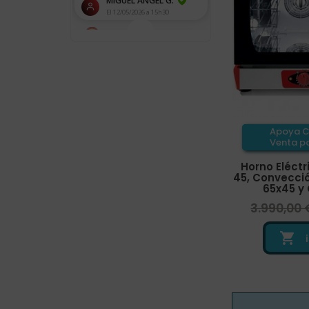
Apoya C
Venta pa
Horno Eléctr
45, Convecci
65x45 y 
3.990,00 
