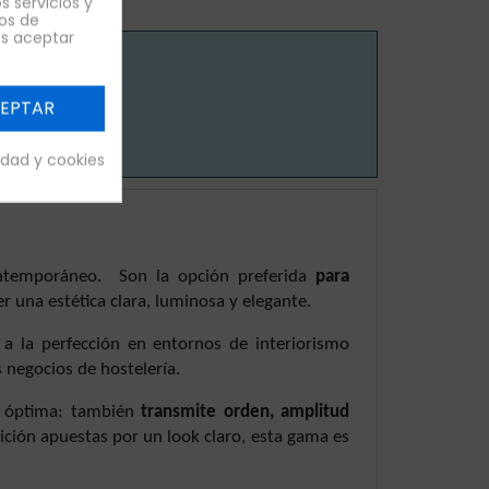
s servicios y
os de
es aceptar
s
EPTAR
cidad y cookies
ontemporáneo.
Son la opción preferida
para
una estética clara, luminosa y elegante.
a la perfección en entornos de interiorismo
s negocios de hostelería.
ra óptima: también
transmite orden, amplitud
sición apuestas por un look claro, esta gama es