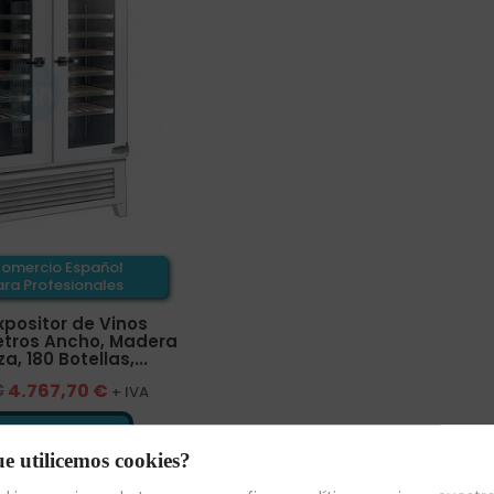
omercio Español
ra Profesionales
xpositor de Vinos
Metros Ancho, Madera
a, 180 Botellas,...
€
4.767,70 €
+ IVA
¡AL CARRITO!
e utilicemos cookies?