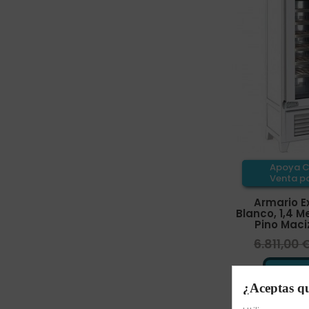
Apoya C
Venta pa
Armario E
Blanco, 1,4 
Pino Maciz
6.811,00 

¿Aceptas qu