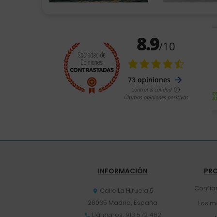
INFORMACIÓN
PR
Confía
Calle La Hiruela 5

28035 Madrid, España
Los m
Llámanos:
913 572 462
