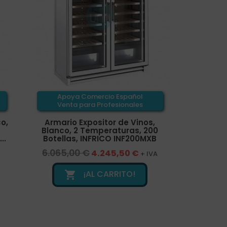
Apoya Comercio Español
Venta para Profesionales
o,
Armario Expositor de Vinos,
Blanco, 2 Temperaturas, 200
..
Botellas, INFRICO INF200MXB
6.065,00 €
4.245,50 €
A
+ IVA
¡AL CARRITO!
