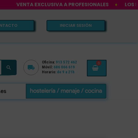
NTA EXCLUSIVA A PROFESIONALES
♦
LOS MEJORES 
NTACTO
INICIAR SESIÓN
Oficina:
913 572 462
0


Móvil:
686 066 619
Horario:
de 9 a 21h