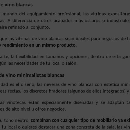
de vino blancas
l mundo del equipamiento profesional, las vitrinas expositor
s. A diferencia de otros acabados más oscuros o industriale
aire refinado al conjunto.
que las vitrinas de vino blancas sean ideales para negocios de 
 y rendimiento en un mismo producto.
arte, la flexibilidad en tamaños y opciones, dentro de esta ga
gún las necesidades de tu local o salón.
e vino minimalistas blancas
ridad es el diseño, las neveras de vino blancas con estética min
eas rectas, los discretos tiradores (algunos de ellos integrados) y
as vinotecas están especialmente diseñadas y se adaptan t
es de alto nivel u otros negocios.
su tono neutro,
combinan con cualquier tipo de mobiliario ya ex
tu local o quieres destacar una zona concreta de la sala, las v