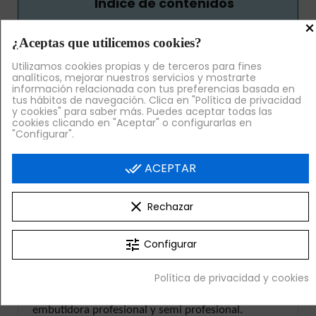
Índice de contenidos
×
1
Embutidora manual eléctrica para uso
profesional
¿Aceptas que utilicemos cookies?
2
¿Cómo son las embutidoras
manuales?
Utilizamos cookies propias y de terceros para fines
analíticos, mejorar nuestros servicios y mostrarte
3
¿Qué necesitas para crear embutidos
información relacionada con tus preferencias basada en
artesanos en tu negocio?
tus hábitos de navegación. Clica en "Política de privacidad
3.1
Relleno
y cookies" para saber más. Puedes aceptar todas las
cookies clicando en "Aceptar" o configurarlas en
3.2
Tripas
"Configurar".
done_all
ACEPTAR
Embutidora manual eléctrica para uso
clear
Rechazar
profesional
El uso de una
embutidora manual
permite elaborar
tune
Configurar
embutidos propios siguiendo recetas y procesos
artesanales. Una embutidora industrial es una
Política de privacidad y cookies
máquina imprescindible en la industria cárnica,
pero ahora también puedes acceder a una
embutidora profesional y semi profesional.