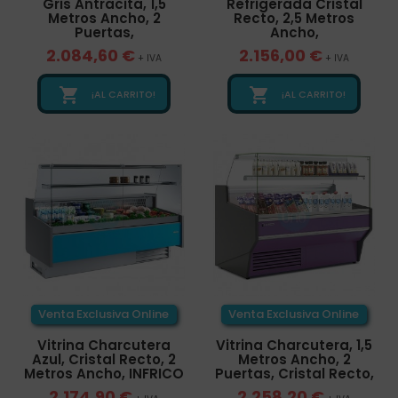
Gris Antracita, 1,5
Refrigerada Cristal
Metros Ancho, 2
Recto, 2,5 Metros
Puertas,
Ancho,
2.084,60 €
2.156,00 €
+ IVA
+ IVA


¡AL CARRITO!
¡AL CARRITO!
Venta Exclusiva Online
Venta Exclusiva Online
Vitrina Charcutera
Vitrina Charcutera, 1,5
Azul, Cristal Recto, 2
Metros Ancho, 2
Metros Ancho, INFRICO
Puertas, Cristal Recto,
2.174,90 €
2.258,20 €