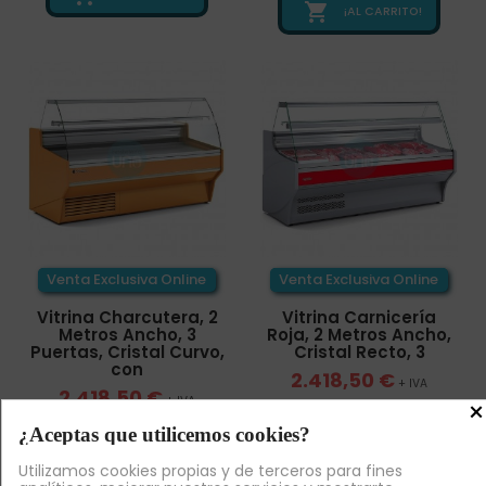

¡AL CARRITO!
Venta Exclusiva Online
Venta Exclusiva Online
Vitrina Charcutera, 2
Vitrina Carnicería
Metros Ancho, 3
Roja, 2 Metros Ancho,
Puertas, Cristal Curvo,
Cristal Recto, 3
con
2.418,50 €
+ IVA
2.418,50 €
+ IVA
×

¡AL CARRITO!
¿Aceptas que utilicemos cookies?

¡AL CARRITO!
Utilizamos cookies propias y de terceros para fines