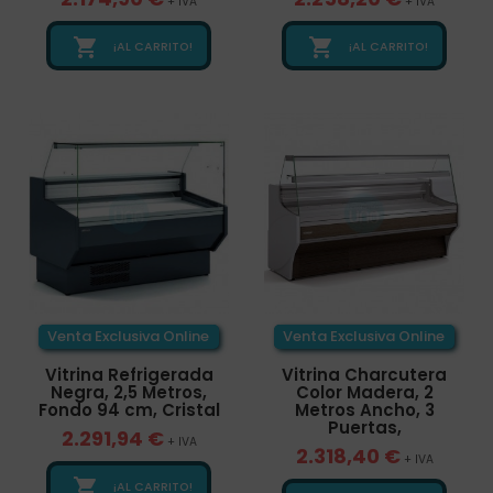
+ IVA
+ IVA


¡AL CARRITO!
¡AL CARRITO!
Venta Exclusiva Online
Venta Exclusiva Online
Vitrina Refrigerada
Vitrina Charcutera
Negra, 2,5 Metros,
Color Madera, 2
Fondo 94 cm, Cristal
Metros Ancho, 3
Puertas,
2.291,94 €
+ IVA
2.318,40 €
+ IVA

¡AL CARRITO!