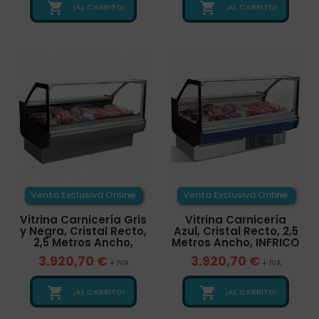


¡AL CARRITO!
¡AL CARRITO!
Venta Exclusiva Online
Venta Exclusiva Online
Vitrina Carnicería Gris
Vitrina Carnicería
y Negra, Cristal Recto,
Azul, Cristal Recto, 2,5
2,5 Metros Ancho,
Metros Ancho, INFRICO
3.920,70 €
3.920,70 €
+ IVA
+ IVA


¡AL CARRITO!
¡AL CARRITO!