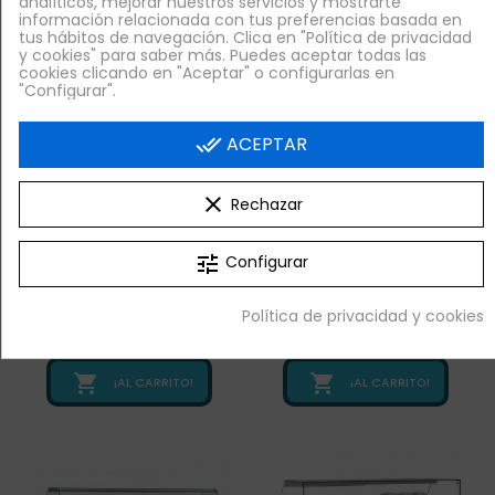
analíticos, mejorar nuestros servicios y mostrarte
información relacionada con tus preferencias basada en
tus hábitos de navegación. Clica en "Política de privacidad
y cookies" para saber más. Puedes aceptar todas las
cookies clicando en "Aceptar" o configurarlas en
"Configurar".
done_all
ACEPTAR
clear
Rechazar
Venta Exclusiva Online
Venta Exclusiva Online
tune
Configurar
Vitrina Charcutera
Vitrina Charcutera
Azul, 1,5 Metros Ancho,
Azul, Cristal Recto, 2,5
Cristal Recto, 2
Metros Ancho, INFRICO
Política de privacidad y cookies
2.499,00 €
2.521,40 €
+ IVA
+ IVA


¡AL CARRITO!
¡AL CARRITO!