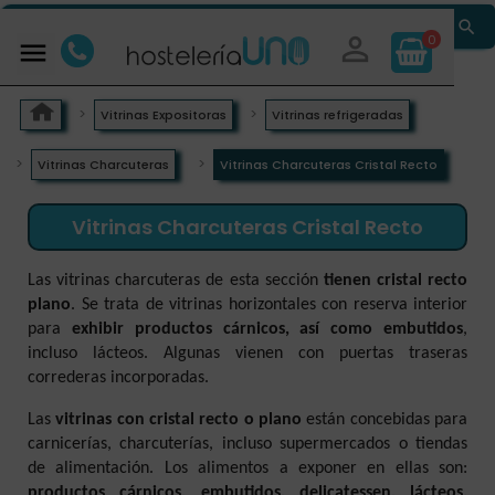


0

Vitrinas Expositoras
Vitrinas refrigeradas
Vitrinas Charcuteras
Vitrinas Charcuteras Cristal Recto
Vitrinas Charcuteras Cristal Recto
Las vitrinas charcuteras de esta sección
tienen cristal recto
plano
. Se trata de vitrinas horizontales con reserva interior
para
exhibir productos cárnicos, así como embutidos
,
incluso lácteos. Algunas vienen con puertas traseras
correderas incorporadas.
Las
vitrinas con cristal recto o plano
están concebidas para
carnicerías, charcuterías, incluso supermercados o tiendas
de alimentación. Los alimentos a exponer en ellas son:
productos cárnicos, embutidos, delicatessen, lácteos.