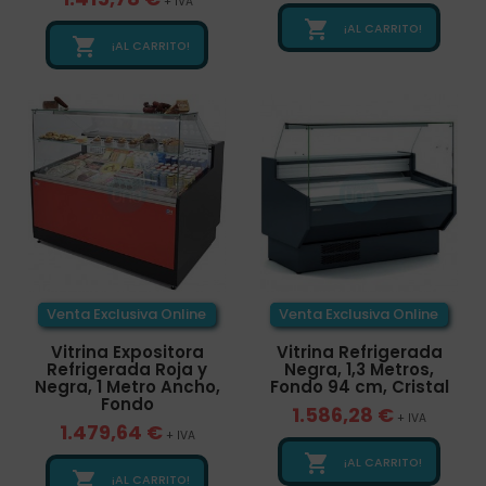
+ IVA

¡AL CARRITO!

¡AL CARRITO!
Venta Exclusiva Online
Venta Exclusiva Online
Vitrina Expositora
Vitrina Refrigerada
Refrigerada Roja y
Negra, 1,3 Metros,
Negra, 1 Metro Ancho,
Fondo 94 cm, Cristal
Fondo
1.586,28 €
+ IVA
1.479,64 €
+ IVA

¡AL CARRITO!

¡AL CARRITO!