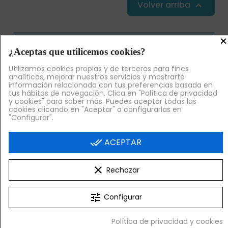
Volver arriba

×
Índice de contenidos
¿Aceptas que utilicemos cookies?
1
Cubetas GN 1/4 de 26,5 x 16,2 cm
Utilizamos cookies propias y de terceros para fines
1.1
Recipientes GN1/4 Gastronorm para
analíticos, mejorar nuestros servicios y mostrarte
cocina industrial
información relacionada con tus preferencias basada en
tus hábitos de navegación. Clica en "Política de privacidad
1.2
Bandejas GN 1/4 para cocinas de
y cookies" para saber más. Puedes aceptar todas las
bares y restaurantes
cookies clicando en "Aceptar" o configurarlas en
"Configurar".
done_all
ACEPTAR
Cubetas GN 1/4 de 26,5 x 16,2 cm
Las cubetas GN 1/4 de acero inoxidable tienen una
clear
Rechazar
asombrosa duración. Además, su aleación y dureza
permite que sean
muy fáciles de limpiar y
tune
Configurar
resistentes
, tanto a los golpes como a la corrosión.
Asimismo, son tan versátiles que podrás emplearlas
Política de privacidad y cookies
en temperaturas extremas, tanto para congelar