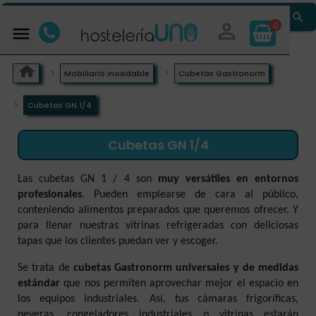


0

Mobiliario inoxidable
Cubetas Gastronorm
Cubetas GN 1/4
Cubetas GN 1/4
Las cubetas GN 1 / 4 son
muy versátiles en entornos
profesionales
. Pueden emplearse de cara al público,
conteniendo alimentos preparados que queremos ofrecer. Y
para llenar nuestras vitrinas refrigeradas con deliciosas
tapas que los clientes puedan ver y escoger.
Se trata de
cubetas Gastronorm universales y de medidas
estándar
que nos permiten aprovechar mejor el espacio en
los equipos industriales. Así, tus cámaras frigoríficas,
neveras, congeladores industriales o vitrinas estarán