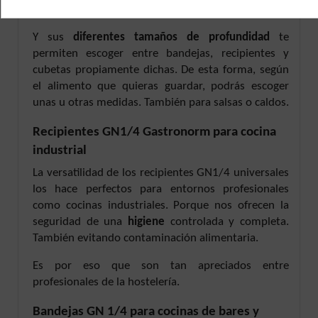
alimentos como para cocerlos en el horno.
Y sus
diferentes tamaños de profundidad
te
permiten escoger entre bandejas, recipientes y
cubetas propiamente dichas. De esta forma, según
el alimento que quieras guardar, podrás escoger
unas u otras medidas. También para salsas o caldos.
Recipientes GN1/4 Gastronorm para cocina
industrial
La versatilidad de los recipientes GN1/4 universales
los hace perfectos para entornos profesionales
como cocinas industriales. Porque nos ofrecen la
seguridad de una
higiene
controlada y completa.
También evitando contaminación alimentaria.
Es por eso que son tan apreciados entre
profesionales de la hostelería.
Bandejas GN 1/4 para cocinas de bares y