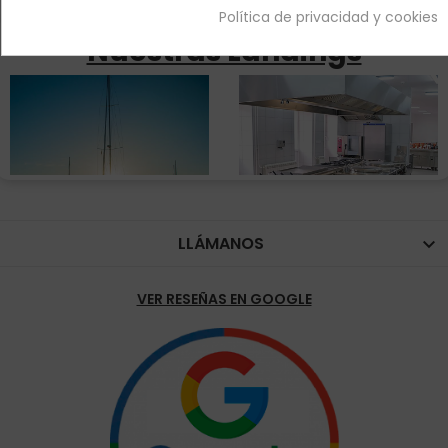
Política de privacidad y cookies
Nuestras Landings
LLÁMANOS

VER RESEÑAS EN GOOGLE