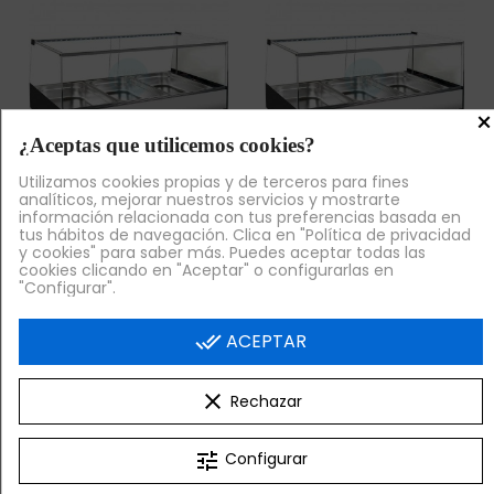
×
¿Aceptas que utilicemos cookies?
Utilizamos cookies propias y de terceros para fines
analíticos, mejorar nuestros servicios y mostrarte
Venta Exclusiva Online
Venta Exclusiva Online
información relacionada con tus preferencias basada en
tus hábitos de navegación. Clica en "Política de privacidad
Vitrina Caliente de
Vitrina Caliente de
y cookies" para saber más. Puedes aceptar todas las
Comida para Llevar, 1
Comida para Llevar,
cookies clicando en "Aceptar" o configurarlas en
Metro, 3 Cubetas
1,4 Metros, 4 Cubetas
"Configurar".
GN1/1,
957,00 €
+ IVA
844,80 €
+ IVA
done_all
ACEPTAR

¡AL CARRITO!

¡AL CARRITO!
clear
Rechazar
Volver arriba

tune
Configurar