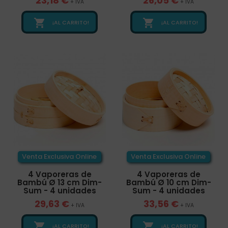
23,18 €
26,05 €
+ IVA
+ IVA


¡AL CARRITO!
¡AL CARRITO!
Venta Exclusiva Online
Venta Exclusiva Online
4 Vaporeras de
4 Vaporeras de
Bambú Ø 13 cm Dim-
Bambú Ø 10 cm Dim-
Sum - 4 unidades
Sum - 4 unidades
29,63 €
33,56 €
+ IVA
+ IVA


¡AL CARRITO!
¡AL CARRITO!