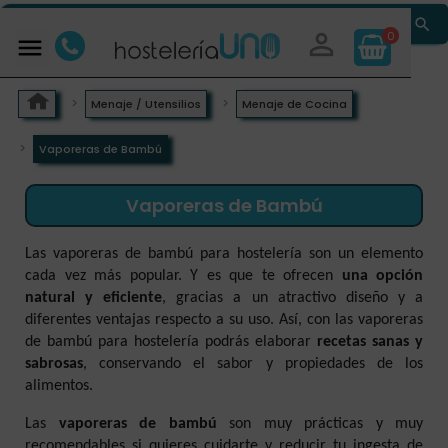


0

Menaje / Utensilios
Menaje de Cocina
Vaporeras de Bambú
Vaporeras de Bambú
Las vaporeras de bambú para hostelería son un elemento
cada vez más popular. Y es que te ofrecen
una opción
natural y eficiente
, gracias a un atractivo diseño y a
diferentes ventajas respecto a su uso. Así, con las vaporeras
de bambú para hostelería podrás elaborar
recetas sanas y
sabrosas
, conservando el sabor y propiedades de los
alimentos.
Las
vaporeras de bambú
son muy prácticas y muy
recomendables si quieres cuidarte y reducir tu ingesta de