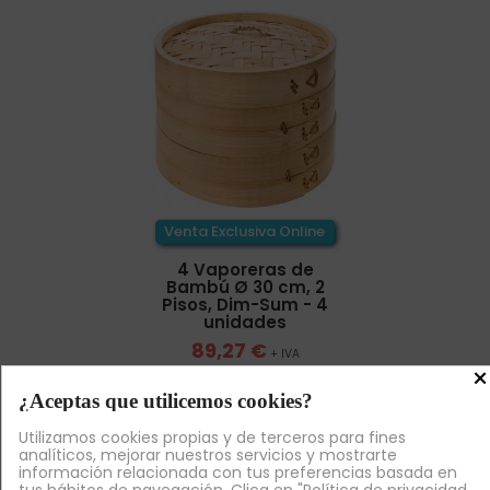
Venta Exclusiva Online
4 Vaporeras de
Bambú Ø 30 cm, 2
Pisos, Dim-Sum - 4
unidades
89,27 €
+ IVA
×

¿Aceptas que utilicemos cookies?
¡AL CARRITO!
Utilizamos cookies propias y de terceros para fines
analíticos, mejorar nuestros servicios y mostrarte
Volver arriba

información relacionada con tus preferencias basada en
tus hábitos de navegación. Clica en "Política de privacidad