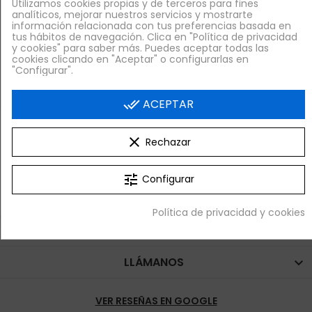
Utilizamos cookies propias y de terceros para fines


analíticos, mejorar nuestros servicios y mostrarte
¡AL CARRITO!
¡AL CARRITO!
información relacionada con tus preferencias basada en
tus hábitos de navegación. Clica en "Política de privacidad
y cookies" para saber más. Puedes aceptar todas las
Volver arriba

cookies clicando en "Aceptar" o configurarlas en
"Configurar".
done_all
ACEPTAR
Nuestras Landings
clear
Rechazar
tune
Configurar
Política de privacidad y cookies
LLÁMANOS

VER RESEÑAS EN GOOGLE