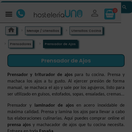


0

Menaje / Utensilios
Utensilios Cocina
Prensadores
Prensador de Ajos
Prensador de Ajos
Prensador y triturador de ajos
para tu cocina. Prensa y
machaca los ajos a tu gusto. Al ejercer presión de forma
manual, se machaca el ajo y sale por los agujeros, listo para
ser utilizado en guisos, estofados, sopas, ensaladas, cremas...
Prensador y
laminador de ajos
en acero inoxidable de
máxima calidad. Prensa y lamina los ajos para llevar a cabo
tus elaboraciones culinarias. Aquí puedes comprar online el
prensa ajos
y machacador de ajos que tu cocina necesita.
Entrega en toda
España
.