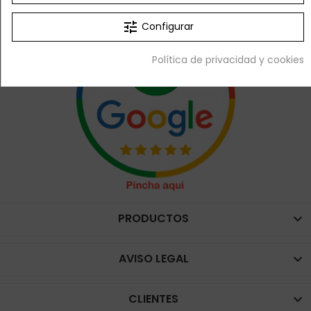
tune
Configurar
Política de privacidad y cookies
PRODUCTOS

AVISO LEGAL

CLIENTES
