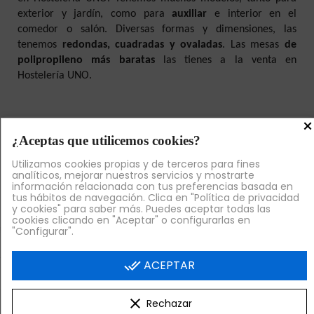
exterior y jardín, como para
auxiliar
e interior en el
comedor o salón. Diversas formas y dimensiones, las
tenemos
redondas, cuadradas y ovaladas
. Las mesas
de
polipropileno más baratas
las tienes a la venta en
Hostelería UNO.
×
Nuestras Landings
¿Aceptas que utilicemos cookies?
Utilizamos cookies propias y de terceros para fines
analíticos, mejorar nuestros servicios y mostrarte
información relacionada con tus preferencias basada en
tus hábitos de navegación. Clica en "Política de privacidad
y cookies" para saber más. Puedes aceptar todas las
cookies clicando en "Aceptar" o configurarlas en
"Configurar".
done_all
ACEPTAR
LLÁMANOS

clear
Rechazar
VER RESEÑAS EN GOOGLE