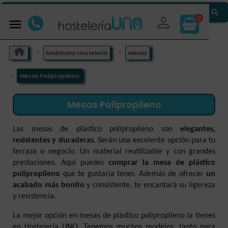


0

Mobiliario Hostelería
Mesas
Mesas Polipropileno
Mesas Polipropileno
Las mesas de plástico polipropileno son
elegantes,
resistentes y duraderas
. Serán una excelente opción para tu
terraza o negocio. Un material reutilizable y con grandes
prestaciones. Aquí puedes
comprar la mesa de plástico
polipropileno
que te gustaría tener. Además de ofrecer
un
acabado más bonito
y consistente, te encantará su ligereza
y resistencia.
La mejor opción en mesas de plástico polipropileno la tienes
en Hostelería UNO. Tenemos muchos modelos, tanto para