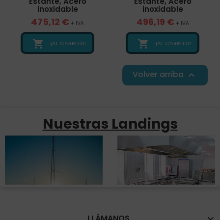
Estante, Acero
Estante, Acero
inoxidable
inoxidable
475,12 €
496,19 €
+ IVA
+ IVA


¡AL CARRITO!
¡AL CARRITO!
Volver arriba

Nuestras Landings
LLÁMANOS
