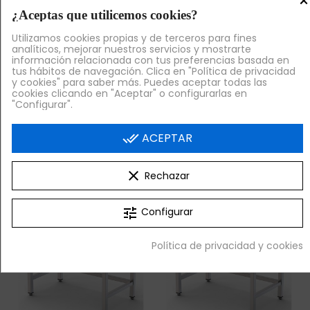
×
¿Aceptas que utilicemos cookies?
Utilizamos cookies propias y de terceros para fines
analíticos, mejorar nuestros servicios y mostrarte
Venta Exclusiva Online
Venta Exclusiva Online
información relacionada con tus preferencias basada en
tus hábitos de navegación. Clica en "Política de privacidad
Mesa MURAL, 1,40
Mesa de Trabajo
y cookies" para saber más. Puedes aceptar todas las
Metros Ancho, sin
Mural 2 Metros Ancho,
cookies clicando en "Aceptar" o configurarlas en
Estante, Acero
Fondo 70 cm, sin
"Configurar".
inoxidable
Balda,
295,03 €
306,53 €
+ IVA
+ IVA
done_all
ACEPTAR


¡AL CARRITO!
¡AL CARRITO!
clear
Rechazar
tune
Configurar
Política de privacidad y cookies