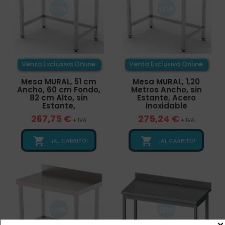
Venta Exclusiva Online
Venta Exclusiva Online
Mesa MURAL, 51 cm
Mesa MURAL, 1,20
Ancho, 60 cm Fondo,
Metros Ancho, sin
82 cm Alto, sin
Estante, Acero
Estante,
inoxidable
267,75 €
275,24 €
+ IVA
+ IVA


¡AL CARRITO!
¡AL CARRITO!