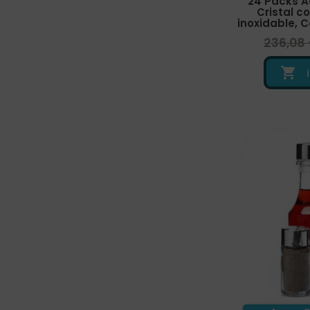
24 Packs A
Cristal c
inoxidable, 
236,08
