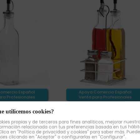
omercio Español
Apoya Comercio Español
ra Profesionales
Venta para Profesionales
Aceitera, Cuadrada,
12 Packs Aceitera Vinagrer
e utilicemos cookies?
l con Tapón en Acero
Salero Pimentero, Cuadrada
le, Altura 25...
Cristal con Tapa en Acero...
kies propias y de terceros para fines analíticos, mejorar nuestro
€
114,82 €
64,24 €
86,12 €
ormación relacionada con tus preferencias basada en tus hábit
+ IVA
+ IVA
lica en "Política de privacidad y cookies" para saber más. Pued
kies clicando en "Aceptar" o configurarlas en "Configurar".
¡AL CARRITO!
¡AL CARRITO!