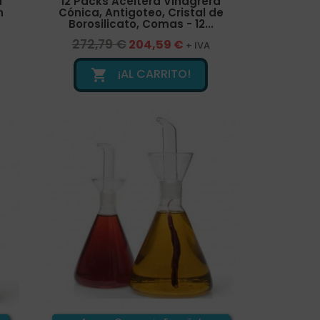
a
12 Packs Aceitera Vinagrera
n
Cónica, Antigoteo, Cristal de
Borosilicato, Comas - 12...
272,79 €
204,59 €
+ IVA
¡AL CARRITO!
