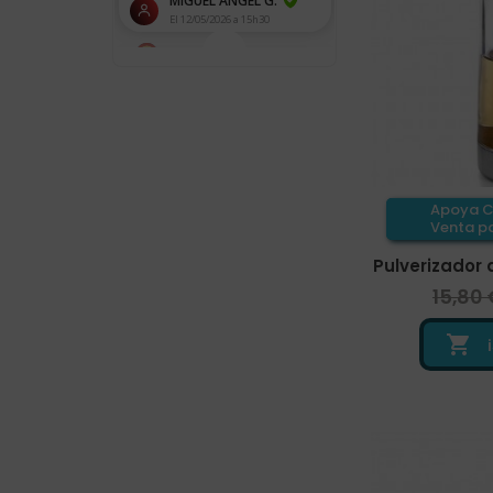
Apoya C
Venta pa
Pulverizador d
15,80 
