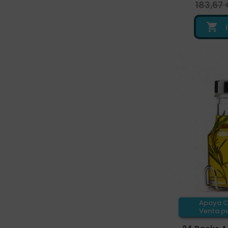
183,67

Apoya C
Venta pa