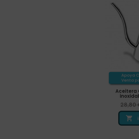
Apoya C
Venta pa
Aceitera
inoxidab
28,80 
