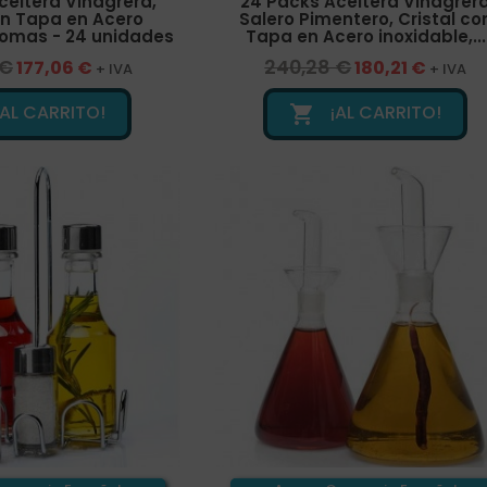
ceitera Vinagrera,
24 Packs Aceitera Vinagrer
on Tapa en Acero
Salero Pimentero, Cristal co
Comas - 24 unidades
Tapa en Acero inoxidable,...
 €
240,28 €
177,06 €
180,21 €
+ IVA
+ IVA
¡AL CARRITO!
¡AL CARRITO!
