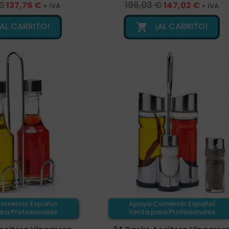
 €
196,03 €
137,75 €
147,02 €
+ IVA
+ IVA
¡AL CARRITO!
¡AL CARRITO!

omercio Español
Apoya Comercio Español
ra Profesionales
Venta para Profesionales