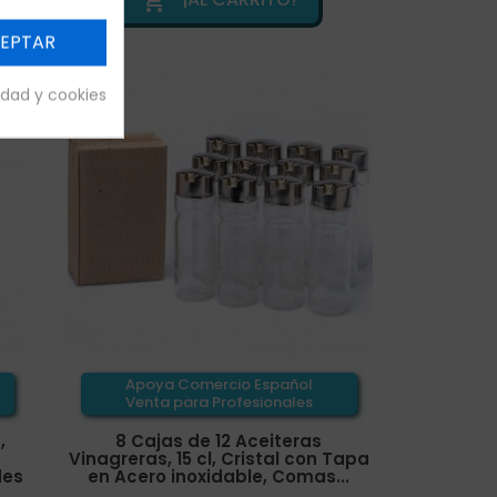

EPTAR
cidad y cookies
Apoya Comercio Español
Venta para Profesionales
,
8 Cajas de 12 Aceiteras
Vinagreras, 15 cl, Cristal con Tapa
des
en Acero inoxidable, Comas...