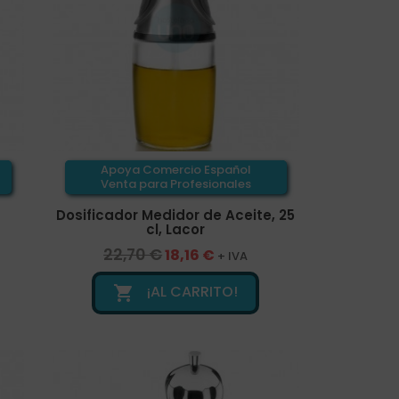
Apoya Comercio Español
Venta para Profesionales
Dosificador Medidor de Aceite, 25
cl, Lacor
22,70 €
18,16 €
+ IVA
¡AL CARRITO!
