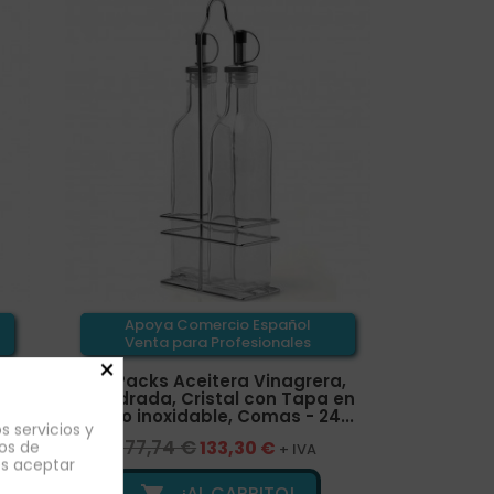
Apoya Comercio Español
Venta para Profesionales
×
a
24 Packs Aceitera Vinagrera,
,
Cuadrada, Cristal con Tapa en
Acero inoxidable, Comas - 24...
s servicios y
177,74 €
133,30 €
os de
+ IVA
es aceptar
¡AL CARRITO!