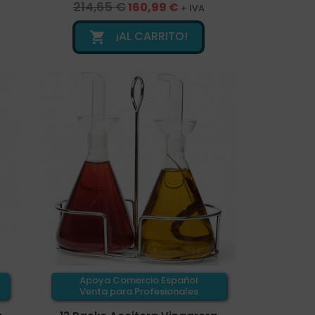
214,65 €
160,99 €
+ IVA
¡AL CARRITO!

Apoya Comercio Español
Venta para Profesionales