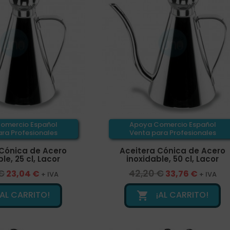
omercio Español
Apoya Comercio Español
ra Profesionales
Venta para Profesionales
 Cónica de Acero
Aceitera Cónica de Acero
le, 25 cl, Lacor
inoxidable, 50 cl, Lacor
€
42,20 €
23,04 €
33,76 €
+ IVA
+ IVA
¡AL CARRITO!
¡AL CARRITO!
