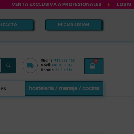
EXCLUSIVA A PROFESIONALES
♦
LOS MEJORES PREC
NTACTO
INICIAR SESIÓN
Oficina:
913 572 462
0


Móvil:
686 066 619
Horario:
de 9 a 21h