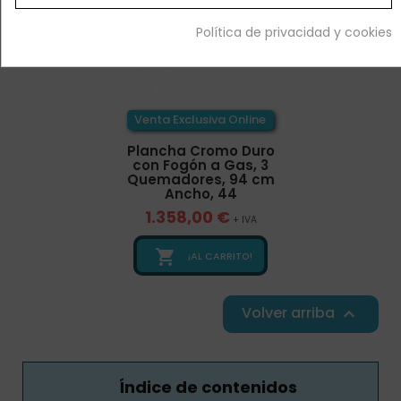
Política de privacidad y cookies
Venta Exclusiva Online
Plancha Cromo Duro
con Fogón a Gas, 3
Quemadores, 94 cm
Ancho, 44
1.358,00 €
+ IVA

¡AL CARRITO!
Volver arriba

Índice de contenidos