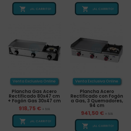


¡AL CARRITO!
¡AL CARRITO!
Venta Exclusiva Online
Venta Exclusiva Online
Plancha Gas Acero
Plancha Acero
Rectificado 80x47 cm
Rectificado con Fogón
+ Fogón Gas 30x47 cm
a Gas, 3 Quemadores,
94 cm
918,75 €
+ IVA
941,50 €
+ IVA

¡AL CARRITO!

¡AL CARRITO!