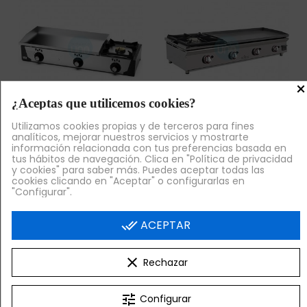
×
¿Aceptas que utilicemos cookies?
Venta Exclusiva Online
Venta Exclusiva Online
Utilizamos cookies propias y de terceros para fines
analíticos, mejorar nuestros servicios y mostrarte
información relacionada con tus preferencias basada en
Plancha Cromo Duro a
Plancha a Gas 80 cm
tus hábitos de navegación. Clica en "Política de privacidad
Gas 80x47 cm + Fogón
Cromo Duro + Fogón a
y cookies" para saber más. Puedes aceptar todas las
Gas 30x47 cm
Gas, Fondo 45 cm,
cookies clicando en "Aceptar" o configurarlas en
Sobremesa,
Arilex
"Configurar".
1.173,75 €
1.303,38 €
+ IVA
+ IVA
done_all
ACEPTAR


¡AL CARRITO!
¡AL CARRITO!
clear
Rechazar
tune
Configurar