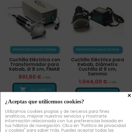
Venta Exclusiva Online
Venta Exclusiva Online
Cuchilla Eléctrica con
Cuchillo Eléctrico para
Transformador para
Kebab, Diámetro
Kebab, Ø 8 cm, FIMAR
Cuchilla Ø 9 cm,
Sammic
891,80 €
+ IVA
1.044,00 €
+ IVA

¡AL CARRITO!
×

¡AL CARRITO!
¿Aceptas que utilicemos cookies?
Utilizamos cookies propias y de terceros para fines
Volver arriba

analíticos, mejorar nuestros servicios y mostrarte
información relacionada con tus preferencias basada en
tus hábitos de navegación. Clica en "Política de privacidad
y cookies" para saber más. Puedes aceptar todas las