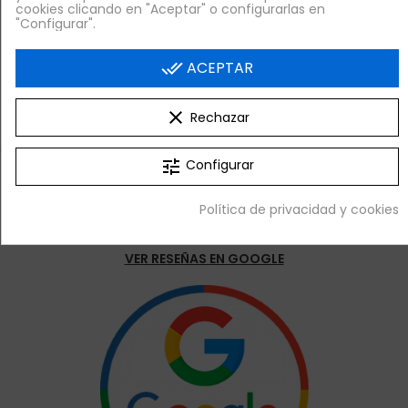
cookies clicando en "Aceptar" o configurarlas en
"Configurar".
Nuestras Landings
done_all
ACEPTAR
clear
Rechazar
tune
Configurar
LLÁMANOS

Política de privacidad y cookies
VER RESEÑAS EN GOOGLE