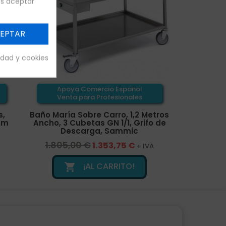
es aceptar
EPTAR
cidad y cookies
Apoya Comercio Español
Venta para Profesionales
s,
Baño María Sobre Carro, 1,2 Metros
cm
Ancho, 3 Cubetas GN 1/1, Grifo de
Descarga, Sammic
1.805,00 €
1.353,75 €
+ IVA
¡AL CARRITO!
