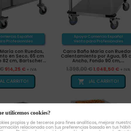
omercio Español
Apoya Comercio Español
ra Profesionales
Venta para Profesionales
 María con Ruedas,
Carro Baño María con Rueda
nto en Seco, 65 cm
Calentamiento por Agua, 65 
 82 cm, Bartscher...
Ancho, Fondo 90 cm,...
 €
1.398,00 €
914,25 €
1.048,50 €
+ IVA
+ IVA
¡AL CARRITO!
¡AL CARRITO!

e utilicemos cookies?
kies propias y de terceros para fines analíticos, mejorar nuestro
ormación relacionada con tus preferencias basada en tus hábit