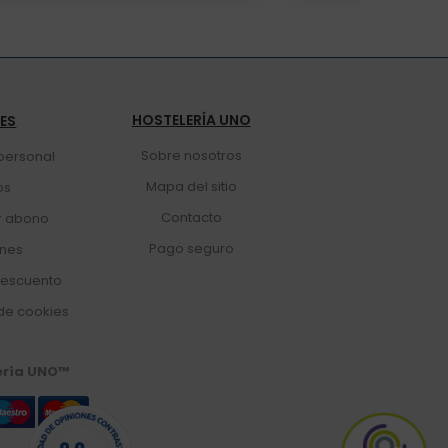
HOSTELERÍA UNO
TES
Sobre nosotros
personal
Mapa del sitio
os
Contacto
r abono
Pago seguro
ones
escuento
de cookies
ería UNO™