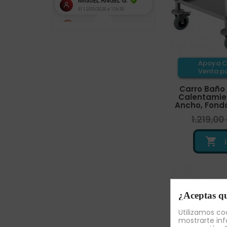
Apoya C
Venta pa
Carro Baño
Calentamie
Ancho, Fondo
1.219,00

¿Aceptas qu
Utilizamos coo
mostrarte inf