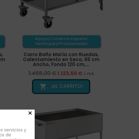
Apoya Comercio Español
Venta para Profesionales
s,
Carro Baño María con Ruedas,
cm
Calentamiento en Seco, 65 cm
Ancho, Fondo 120 cm,...
1.498,00 €
1.123,50 €
+ IVA
¡AL CARRITO!

×
s servicios y
os de