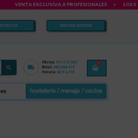
NTA EXCLUSIVA A PROFESIONALES
♦
LOS MEJORES 
NTACTO
INICIAR SESIÓN
Oficina:
913 572 462
0


Móvil:
686 066 619
Horario:
de 9 a 21h