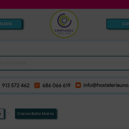
VE
ELERÍA
CO
a
Carros Baño María