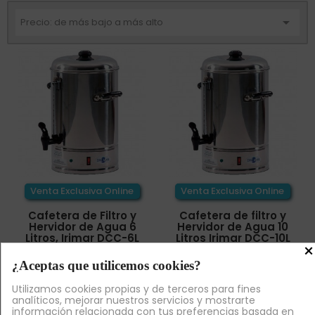

Precio: de más bajo a más alto
Venta Exclusiva Online
Venta Exclusiva Online
Cafetera de Filtro y
Cafetera de filtro y
Hervidor de Agua 6
Hervidor de Agua 10
Litros, Irimar DCC-6L
Litros Irimar DCC-10L
×
102,20 €
114,10 €
+ IVA
+ IVA
¿Aceptas que utilicemos cookies?


¡AL CARRITO!
¡AL CARRITO!
Utilizamos cookies propias y de terceros para fines
analíticos, mejorar nuestros servicios y mostrarte
información relacionada con tus preferencias basada en