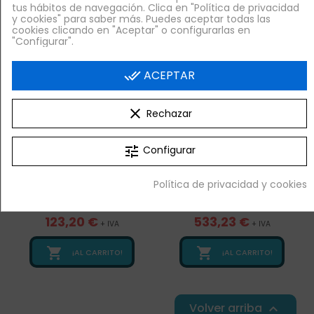
tus hábitos de navegación. Clica en "Política de privacidad
y cookies" para saber más. Puedes aceptar todas las
cookies clicando en "Aceptar" o configurarlas en
"Configurar".
done_all
ACEPTAR
clear
Rechazar
tune
Configurar
Venta Exclusiva Online
Venta Exclusiva Online
Cafetera de Filtro y
Cafetera y tetera con
Política de privacidad y cookies
Hervidor de Agua 15
2 placas, dos jarras, 18
Litros, Irimar DCC-15L
litros por hora
123,20 €
533,23 €
+ IVA
+ IVA


¡AL CARRITO!
¡AL CARRITO!
Volver arriba
