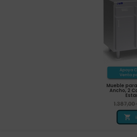
Apoya C
Venta pa
Mueble para 
Ancho, 2 Ca
Esta
1.387,00
