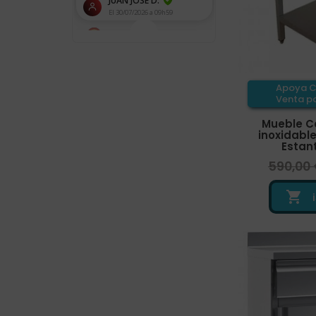
Apoya C
Venta pa
Mueble C
inoxidable
Estant
590,00
