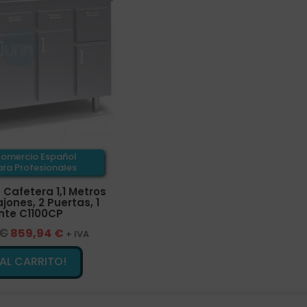
omercio Español
ra Profesionales
Cafetera 1,1 Metros
jones, 2 Puertas, 1
nte C1100CP
 €
859,94 €
+ IVA
¡AL CARRITO!