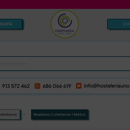
VE
ELERÍA
CO
afeteros
Muebles Cafeteros 1 Metro