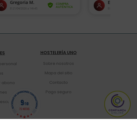
HOSTELERÍA UNO
TES
Sobre nosotros
personal
Mapa del sitio
os
Contacto
r abono
Pago seguro
ones
9
escuento
/10
75 NOTAS
ería UNO™