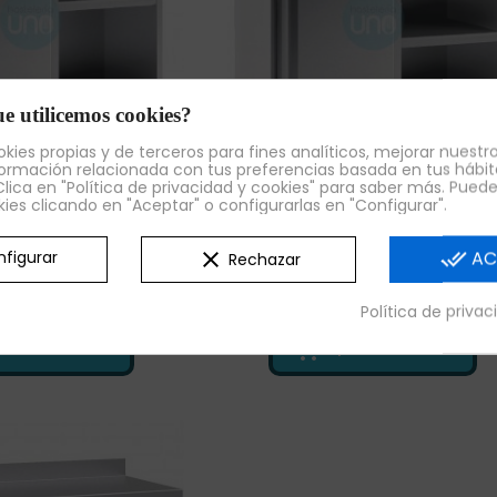
e utilicemos cookies?
kies propias y de terceros para fines analíticos, mejorar nuestro
ormación relacionada con tus preferencias basada en tus hábit
lica en "Política de privacidad y cookies" para saber más. Pued
omercio Español
Apoya Comercio Español
kies clicando en "Aceptar" o configurarlas en "Configurar".
ra Profesionales
Venta para Profesionales
ero 1 Metro Ancho, 1
Mueble Cafetero 1 Metro Anch
clear
done_all
AC
figurar
Rechazar
nte MCF6101
Fondo 60 cm, 2 Estantes MCF6
€
990,00 €
651,70 €
693,00 €
+ IVA
+ IVA
Política de priva
¡AL CARRITO!
¡AL CARRITO!
