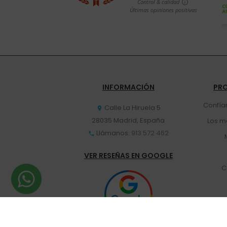
INFORMACIÓN
PR
Confía
Calle La Hiruela 5

28035 Madrid, España
Los m
Llámanos:
913 572 462

VER RESEÑAS EN GOOGLE
C