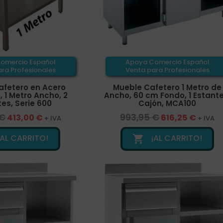
omercio Español
Apoya Comercio Español
ra Profesionales
Venta para Profesionales
afetero en Acero
Mueble Cafetero 1 Metro de
, 1 Metro Ancho, 2
Ancho, 60 cm Fondo, 1 Estante,
es, Serie 600
Cajón, MCA100
 €
993,95 €
413,00 €
616,25 €
+ IVA
+ IVA
¡AL CARRITO!
¡AL CARRITO!
