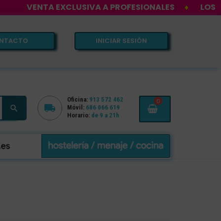
NTA EXCLUSIVA A PROFESIONALES
♦
LOS MEJORES 
NTACTO
INICIAR SESIÓN
Oficina:
913 572 462
0


Móvil:
686 066 619
Horario:
de 9 a 21h