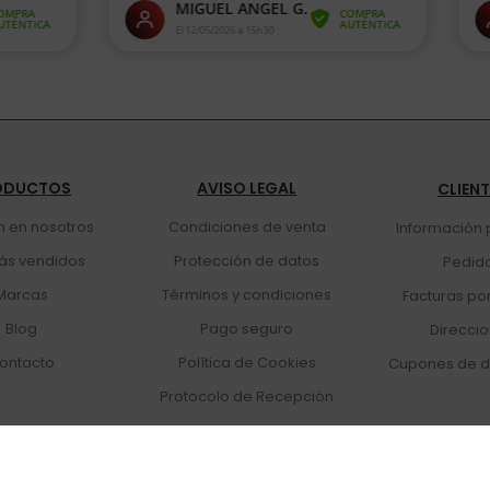
ODUCTOS
AVISO LEGAL
CLIEN
n en nosotros
Condiciones de venta
Información 
ás vendidos
Protección de datos
Pedid
Marcas
Términos y condiciones
Facturas po
Blog
Pago seguro
Direcci
ontacto
Política de Cookies
Cupones de d
Protocolo de Recepción
© 2025 Hostel