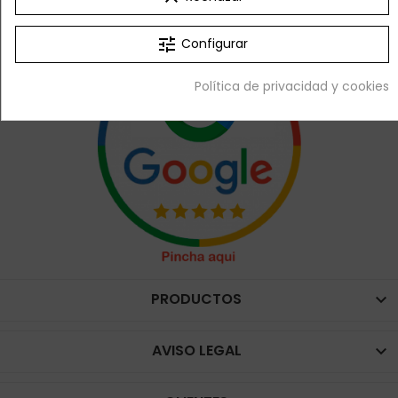
VER RESEÑAS EN GOOGLE
tune
Configurar
Política de privacidad y cookies
PRODUCTOS

AVISO LEGAL
