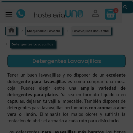


0

Maquinaria Lavado
Lavavajillas industrial
Detergentes Lavavajillas
Detergentes Lavavajillas
Tener un buen lavavajillas y no disponer de un
excelente
detergente para lavavajillas
es como comprar una mesa
coja. Puedes elegir entre una
amplia variedad de
detergentes para platos
. Ya sea en formato líquido o en
capsulas, dejaran tu vajilla impecable. También dispones de
detergentes para lavavajillas perfumados
con aromas a aloe
vera o limón
. Eliminarás los malos olores y sufrirás la
tentación de abrir el armario a cada rato para disfrutarlo.
Los detergentes
para lavavajillas más baratos
los tienes