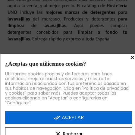
aquí a la venta, y al mejor precio. El catálogo de
Hostelería
UNO
incluye las
mejores marcas de detergentes para
lavavajillas
del mercado. Productos y detergentes
para
limpieza de lavavajillas
. Aquí puedes comprar
detergentes concebidos
para limpiar a fondo tu
lavavajillas
. Entrega rápido y express a toda España.
×
¿Aceptas que utilicemos cookies?
Nuestras Landings
Utilizamos cookies propias y de terceros para fines
analíticos, mejorar nuestros servicios y mostrarte
información relacionada con tus preferencias basada en
tus hábitos de navegación. Clica en "Política de privacidad
y cookies" para saber más. Puedes aceptar todas las
cookies clicando en "Aceptar" o configurarlas en
"Configurar".
done_all
ACEPTAR
LLÁMANOS

clear
Rechazar