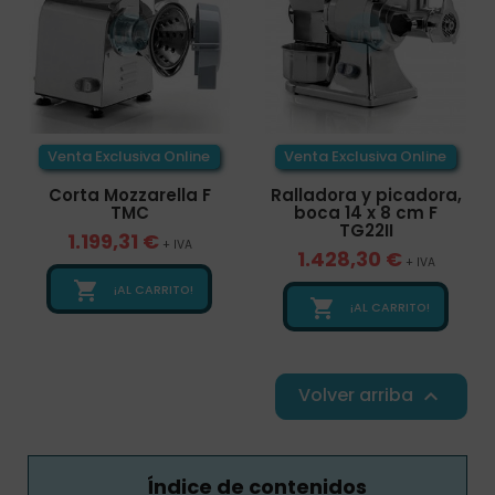
Venta Exclusiva Online
Venta Exclusiva Online
Corta Mozzarella F
Ralladora y picadora,
TMC
boca 14 x 8 cm F
TG22II
1.199,31 €
+ IVA
1.428,30 €
+ IVA

¡AL CARRITO!

¡AL CARRITO!
Volver arriba

Índice de contenidos