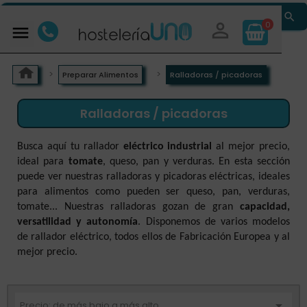


0

Preparar Alimentos
Ralladoras / picadoras
Ralladoras / picadoras
Busca aquí tu rallador
eléctrico industrial
al mejor precio,
ideal para
tomate
, queso, pan y verduras. En esta sección
puede ver nuestras ralladoras y picadoras eléctricas, ideales
para alimentos como pueden ser queso, pan, verduras,
tomate... Nuestras ralladoras gozan de gran
capacidad,
versatilidad y autonomía
. Disponemos de varios modelos
de rallador eléctrico, todos ellos de Fabricación Europea y al
mejor precio.

Precio: de más bajo a más alto