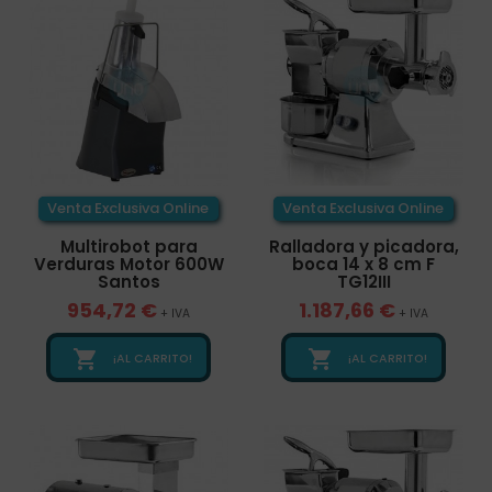
Venta Exclusiva Online
Venta Exclusiva Online
Multirobot para
Ralladora y picadora,
Verduras Motor 600W
boca 14 x 8 cm F
Santos
TG12III
954,72 €
1.187,66 €
+ IVA
+ IVA


¡AL CARRITO!
¡AL CARRITO!