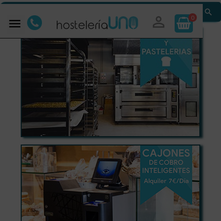


0
