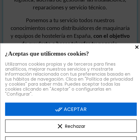
logística, además de gestionar las instalaciones,
reparaciones y servicio técnico.
Ponemos a tu servicio todos nuestros
conocimientos como distribuidores de maquinaria
y equipos de hostelería en España,
con el objetivo
de ayudarte a hacer triunfar tu negocio
.
×
¿Aceptas que utilicemos cookies?
Verás que nuestra maquinaria y
menaje de cocina
Utilizamos cookies propias y de terceros para fines
procede de los mejores fabricantes y proveedores
analíticos, mejorar nuestros servicios y mostrarte
nacionales y europeos, fruto de una exhaustiva
información relacionada con tus preferencias basada en
tus hábitos de navegación. Clica en "Política de privacidad
selección para que tu satisfacción esté asegurada.
y cookies" para saber más. Puedes aceptar todas las
Así,
el rendimiento y la relación calidad precio
cookies clicando en "Aceptar" o configurarlas en
"Configurar".
son excelentes
.
done_all
ACEPTAR
Te ayudamos a conseguir tus objetivos
profesionales
: más de 1400 clientes en 7 años de
actividad de
Hostelería UNO™
nos avalan.
clear
Rechazar