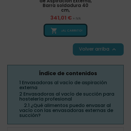
de Aspiración Externa,
Barra soldadura 40
cm,
341,01 €
+ IVA

¡AL CARRITO!
Volver arriba

Índice de contenidos
1
Envasadoras al vacío de aspiración
externa
2
Envasadoras al vacío de succión para
hostelería profesional
2.1
¿Qué alimentos puedo envasar al
vacío con las envasadoras externas de
succión?