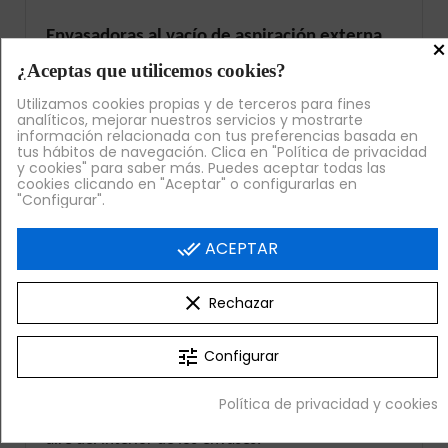
Envasadoras al vacío de aspiración externa
×
Las envasadoras al vacío de aspiración externa
¿Aceptas que utilicemos cookies?
pueden extraer el aire interior de las bolsas y
Utilizamos cookies propias y de terceros para fines
sellarlas. De esta forma, estarán los
alimentos listos
analíticos, mejorar nuestros servicios y mostrarte
información relacionada con tus preferencias basada en
para refrigerar, congelar, maridar o cocinar a baja
tus hábitos de navegación. Clica en "Política de privacidad
temperatura
. Una gran cantidad de opciones y
y cookies" para saber más. Puedes aceptar todas las
cookies clicando en "Aceptar" o configurarlas en
acabados que se derivan de un sencillo gesto.
"Configurar".
Así, las envasadoras al vacío son una herramienta
casi imprescindible en cualquier cocina profesional
done_all
ACEPTAR
que se precie.
clear
Rechazar
Envasadoras al vacío de succión para
hostelería profesional
tune
Configurar
Las envasadoras al vacío de succión para hostelería
tienen un
uso sencillo e intuitivo
y producen una
Política de privacidad y cookies
aspiración o una succión suficiente para extraer el
aire del interior de los envases.