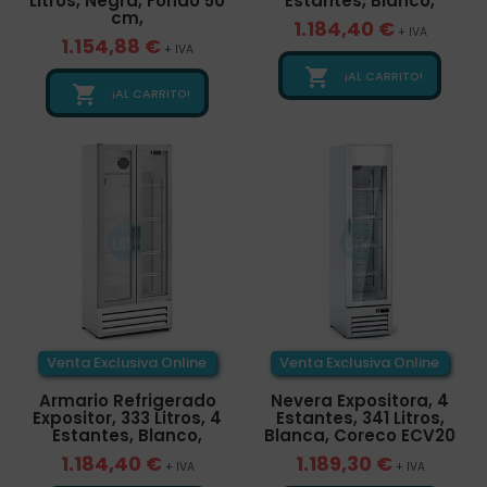
Litros, Negra, Fondo 50
Estantes, Blanco,
cm,
1.184,40 €
+ IVA
1.154,88 €
+ IVA

¡AL CARRITO!

¡AL CARRITO!
Venta Exclusiva Online
Venta Exclusiva Online
Armario Refrigerado
Nevera Expositora, 4
Expositor, 333 Litros, 4
Estantes, 341 Litros,
Estantes, Blanco,
Blanca, Coreco ECV20
1.184,40 €
1.189,30 €
+ IVA
+ IVA