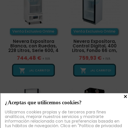
Venta Exclusiva Online
Venta Exclusiva Online
Nevera Expositora
Nevera Expositora,
Blanca, con Ruedas,
Control Digital, 400
228 Litros, Serie 600, 4
Litros, Fondo 66 cm,
744,48 €
759,93 €
+ IVA
+ IVA


¡AL CARRITO!
¡AL CARRITO!
×
¿Aceptas que utilicemos cookies?
Utilizamos cookies propias y de terceros para fines
analíticos, mejorar nuestros servicios y mostrarte
información relacionada con tus preferencias basada en
tus hábitos de navegación. Clica en "Política de privacidad