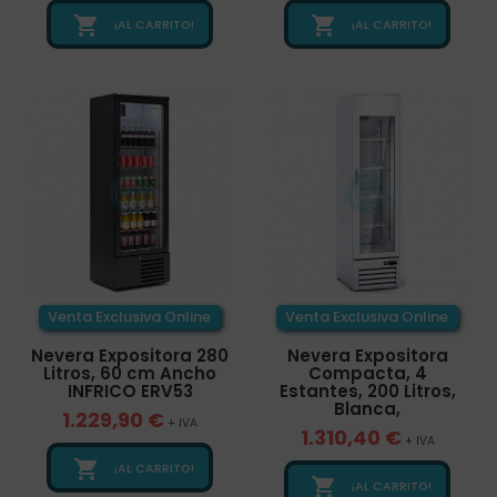


¡AL CARRITO!
¡AL CARRITO!
Venta Exclusiva Online
Venta Exclusiva Online
Nevera Expositora 280
Nevera Expositora
Litros, 60 cm Ancho
Compacta, 4
INFRICO ERV53
Estantes, 200 Litros,
Blanca,
1.229,90 €
+ IVA
1.310,40 €
+ IVA

¡AL CARRITO!

¡AL CARRITO!