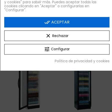
y cookies" para saber más. Puedes aceptar todas las
cookies clicando en "Aceptar" o configurarlas en
"Configurar".
Venta Exclusiva Online
Venta Exclusiva Online
done_all
ACEPTAR
Nevera Expositora
Nevera Expositora
SUBCERO, Hasta -2,5
Vertical, 360 litros,
Grados, Slim, 360
Puerta Cristal, Diseño
clear
Rechazar
Litros,
769,60 €
+ IVA
765,04 €
+ IVA
tune
Configurar

¡AL CARRITO!

¡AL CARRITO!
Política de privacidad y cookies