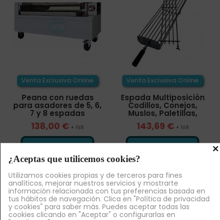
Venta Exclusiva Online
Venta Exclusiva Online
Peana con ruedas
Espada Multiposición
para asadores de 5, 6,
Codillos, Conejos,
7 y 8 espadas
Muslos, Paletillas,
138,00 €
143,69 €
+ IVA
+ IVA
×


¡AL CARRITO!
¡AL CARRITO!
¿Aceptas que utilicemos cookies?
Utilizamos cookies propias y de terceros para fines
analíticos, mejorar nuestros servicios y mostrarte
información relacionada con tus preferencias basada en
tus hábitos de navegación. Clica en "Política de privacidad
y cookies" para saber más. Puedes aceptar todas las
cookies clicando en "Aceptar" o configurarlas en