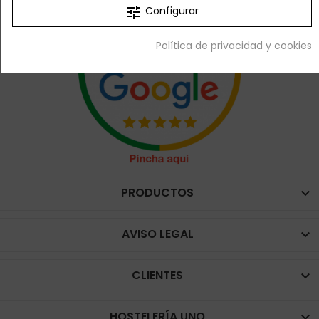
tune
Configurar
Política de privacidad y cookies
PRODUCTOS

AVISO LEGAL

CLIENTES

HOSTELERÍA UNO
