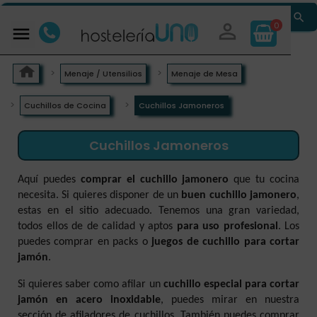


0

Menaje / Utensilios
Menaje de Mesa
Cuchillos de Cocina
Cuchillos Jamoneros
Cuchillos Jamoneros
Aquí puedes
comprar el cuchillo jamonero
que tu cocina
necesita. Si quieres disponer de un
buen cuchillo jamonero
,
estas en el sitio adecuado. Tenemos una gran variedad,
todos ellos de de calidad y aptos
para uso profesional
. Los
puedes comprar en packs o
juegos de cuchillo para cortar
jamón
.
Si quieres saber como afilar un
cuchillo especial para cortar
jamón en acero inoxidable
, puedes mirar en nuestra
sección de afiladores de cuchillos. También puedes comprar