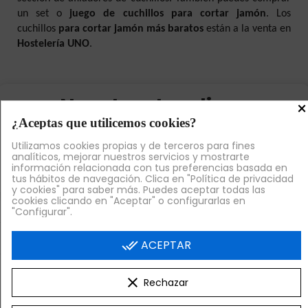
un set o
juego de cuchillos para cortar jamón
. Los
cuchillos
para cortar jamón más baratos
están a la venta en
Hostelería UNO
.
Nuestras Landings
×
¿Aceptas que utilicemos cookies?
Utilizamos cookies propias y de terceros para fines
analíticos, mejorar nuestros servicios y mostrarte
información relacionada con tus preferencias basada en
tus hábitos de navegación. Clica en "Política de privacidad
y cookies" para saber más. Puedes aceptar todas las
cookies clicando en "Aceptar" o configurarlas en
"Configurar".
LLÁMANOS

done_all
ACEPTAR
VER RESEÑAS EN GOOGLE
clear
Rechazar