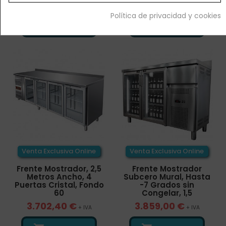
2.936,80 €
3.038,40 €
+ IVA
+ IVA
Política de privacidad y cookies


¡AL CARRITO!
¡AL CARRITO!
Venta Exclusiva Online
Venta Exclusiva Online
Frente Mostrador, 2,5
Frente Mostrador
Metros Ancho, 4
Subcero Mural, Hasta
Puertas Cristal, Fondo
-7 Grados sin
60
Congelar, 1,5
3.702,40 €
3.859,00 €
+ IVA
+ IVA