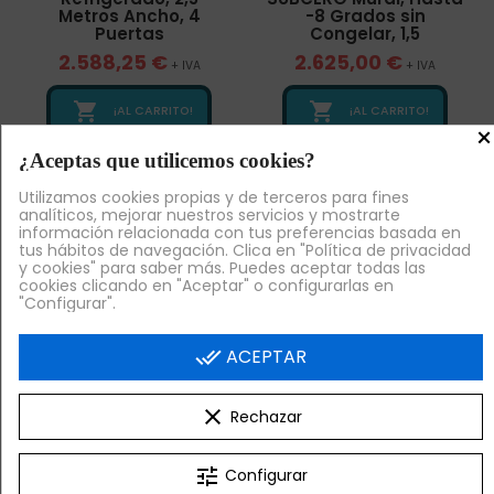
Metros Ancho, 4
-8 Grados sin
Puertas
Congelar, 1,5
2.588,25 €
2.625,00 €
+ IVA
+ IVA


¡AL CARRITO!
¡AL CARRITO!
×
¿Aceptas que utilicemos cookies?
Utilizamos cookies propias y de terceros para fines
analíticos, mejorar nuestros servicios y mostrarte
información relacionada con tus preferencias basada en
tus hábitos de navegación. Clica en "Política de privacidad
y cookies" para saber más. Puedes aceptar todas las
cookies clicando en "Aceptar" o configurarlas en
"Configurar".
done_all
ACEPTAR
Venta Exclusiva Online
Venta Exclusiva Online
clear
Rechazar
Frente Mostrador, 2,5
Frente Mostrador, 2
Metros Ancho, 4
Metros Ancho, 3
Puertas Ciegas, Fondo
Puertas Cristal, Fondo
tune
60
60 cm,
Configurar