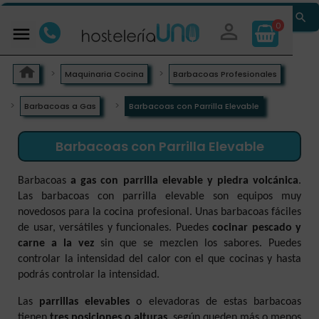


0

Maquinaria Cocina
Barbacoas Profesionales
Barbacoas a Gas
Barbacoas con Parrilla Elevable
Barbacoas con Parrilla Elevable
Barbacoas
a gas con parrilla elevable y piedra volcánica
.
Las barbacoas con parrilla elevable son equipos muy
novedosos para la cocina profesional. Unas barbacoas fáciles
de usar, versátiles y funcionales. Puedes
cocinar pescado y
carne a la vez
sin que se mezclen los sabores. Puedes
controlar la intensidad del calor con el que cocinas y hasta
podrás controlar la intensidad.
Las
parrillas elevables
o elevadoras de estas barbacoas
tienen
tres posiciones o alturas
, según queden más o menos