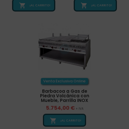


¡AL CARRITO!
¡AL CARRITO!
Venta Exclusiva Online
Barbacoa a Gas de
Piedra Volcánica con
Mueble, Parrilla INOX
5.754,00 €
+ IVA

¡AL CARRITO!