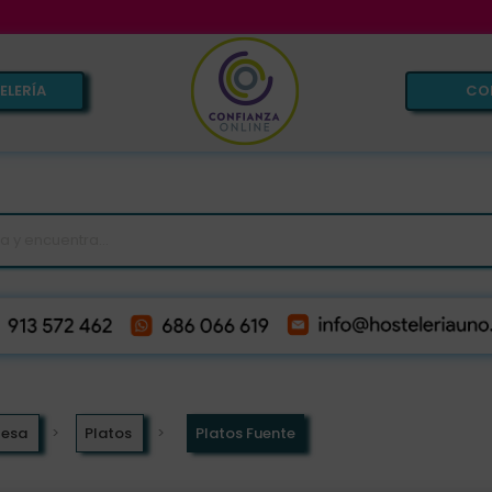
ELERÍA
CO
Mesa
Platos
Platos Fuente