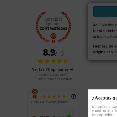
Aquí puedes
c
fuente recta
unidades. Con 
Fuentes de s
originales y 
¿Aceptas qu
Utilizamos coo
mostrarte inf
navegación. C