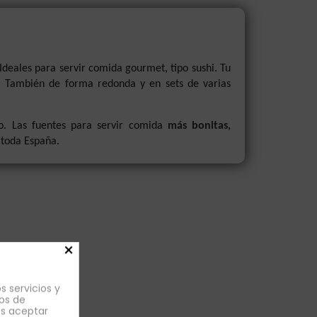
Ideales para servir comida gourmet, tipo sushi. Tu
n. También de forma redonda y en sets de varias
io. Las fuentes para servir comida
más bonitas,
 toda España.
×
s servicios y
os de
es aceptar