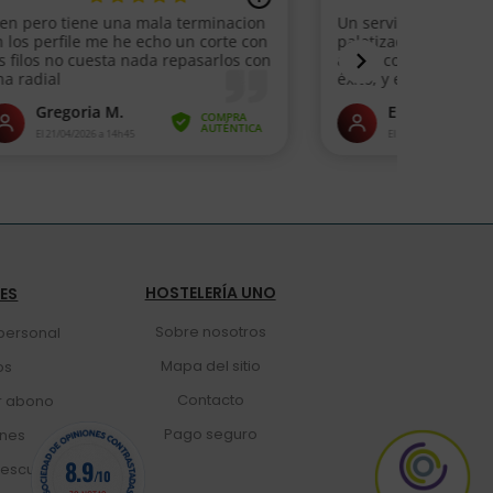
HOSTELERÍA UNO
TES
Sobre nosotros
personal
Mapa del sitio
os
Contacto
r abono
Pago seguro
ones
8.9
escuento
/10