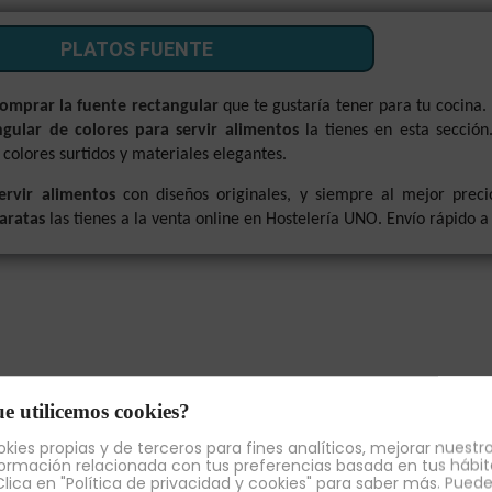
PLATOS FUENTE
omprar la fuente rectangular
que te gustaría tener para tu cocina. 
ngular de colores para servir alimentos
la tienes en esta secció
colores surtidos y materiales elegantes.
ervir alimentos
con diseños originales, y siempre al mejor prec
baratas
las tienes a la venta online en Hostelería UNO. Envío rápido a
e utilicemos cookies?
kies propias y de terceros para fines analíticos, mejorar nuestro
ormación relacionada con tus preferencias basada en tus hábit
lica en "Política de privacidad y cookies" para saber más. Pued