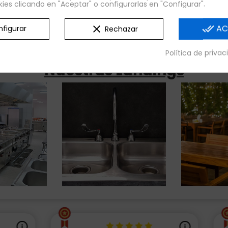
kies clicando en "Aceptar" o configurarlas en "Configurar".
clear
done_all
AC
figurar
Rechazar
Política de priva
Nuestras Landings