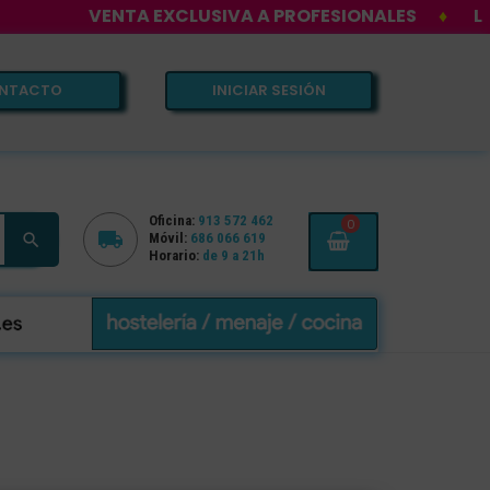
VENTA EXCLUSIVA A PROFESIONALES
♦
LOS M
NTACTO
INICIAR SESIÓN
Oficina:
913 572 462
0


Móvil:
686 066 619
Horario:
de 9 a 21h