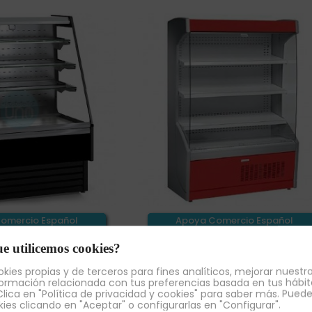
omercio Español
Apoya Comercio Español
ra Profesionales
Venta para Profesionales
e utilicemos cookies?
gerada Autoservicio,
Vitrina Mural Refrigerada Abier
o, Respaldo INOX,
Roja, 4 Estantes, 1 Metro Anch
kies propias y de terceros para fines analíticos, mejorar nuestro
uc VVAM-6-6MR
MPL100R
ormación relacionada con tus preferencias basada en tus hábit
lica en "Política de privacidad y cookies" para saber más. Pued
 €
3.864,56 €
2.361,10 €
2.396,03 €
+ IVA
+ IV
kies clicando en "Aceptar" o configurarlas en "Configurar".