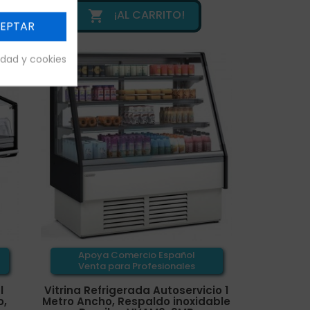
¡AL CARRITO!

EPTAR
cidad y cookies
Apoya Comercio Español
Venta para Profesionales
l
Vitrina Refrigerada Autoservicio 1
o,
Metro Ancho, Respaldo inoxidable