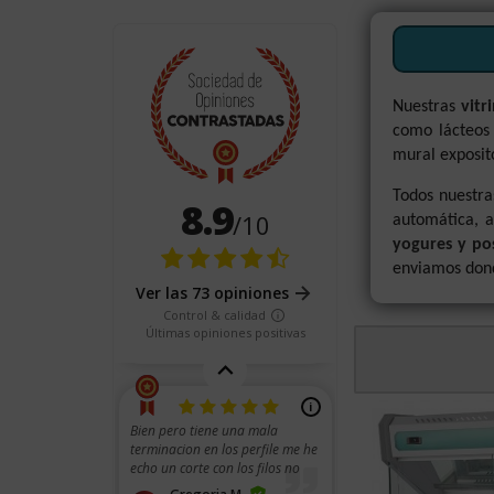
Nuestras
vitr
como lácteos
mural exposit
Todos nuestr
automática, 
yogures y po
enviamos dond