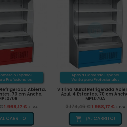
omercio Español
Apoya Comercio Español
ra Profesionales
Venta para Profesionales
 Refrigerada Abierta,
Vitrina Mural Refrigerada Abier
antes, 70 cm Ancho,
Azul, 4 Estantes, 70 cm Anch
MPL070R
MPL070A
 €
3.174,46 €
1.968,17 €
1.968,17 €
+ IVA
+ IVA
¡AL CARRITO!
¡AL CARRITO!
