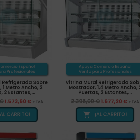
omercio Español
Apoya Comercio Español
ra Profesionales
Venta para Profesionales
l Refrigerada Sobre
Vitrina Mural Refrigerada Sob
 1 Metro Ancho, 2
Mostrador, 1,4 Metro Ancho, 
, 2 Estantes,...
Puertas, 2 Estantes,...
 €
2.396,00 €
1.573,60 €
1.677,20 €
+ IVA
+ IVA
¡AL CARRITO!
¡AL CARRITO!
