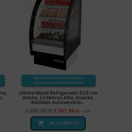
Apoya Comercio Español
Venta para Profesionales
ta,
Vitrina Mural Refrigerada 62,5 cm
o,
Ancho, 1,3 Metros Alto, Snacks,
Bebidas Autoservicio...
3.297,00 €
2.307,90 €
+ IVA
¡AL CARRITO!
