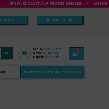
CLUSIVA A PROFESIONALES
♦
LOS MEJORES PRECIO
NTACTO
INICIAR SESIÓN
Oficina:
913 572 462
0


Móvil:
686 066 619
Horario:
de 9 a 21h