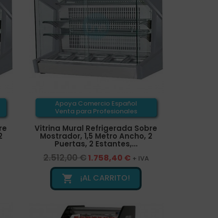
Apoya Comercio Español
Venta para Profesionales
re
Vitrina Mural Refrigerada Sobre
2
Mostrador, 1,5 Metro Ancho, 2
Puertas, 2 Estantes,...
2.512,00 €
1.758,40 €
+ IVA
¡AL CARRITO!
