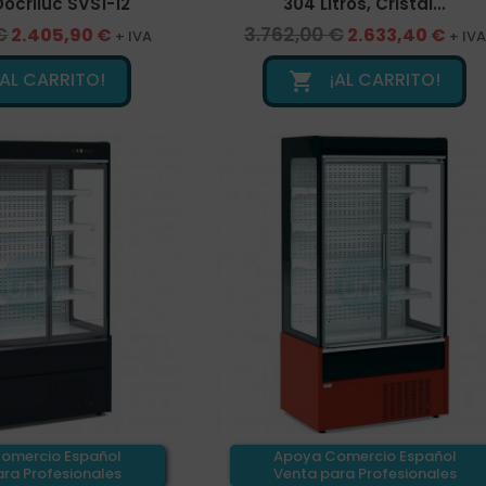
ocriluc SVS1-12
304 Litros, Cristal...
€
3.762,00 €
2.405,90 €
2.633,40 €
+ IVA
+ IVA
¡AL CARRITO!
¡AL CARRITO!

omercio Español
Apoya Comercio Español
ra Profesionales
Venta para Profesionales