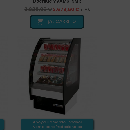
Docriluc VVAM6-9MR
3.828,00 €
2.679,60 €
+ IVA
¡AL CARRITO!

Apoya Comercio Español
Venta para Profesionales