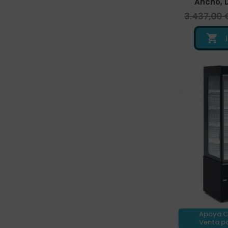
Ancho, D
3.437,00 

Apoya C
Venta pa