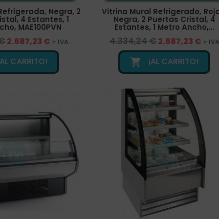
Refrigerada, Negra, 2
Vitrina Mural Refrigerado, Roj
stal, 4 Estantes, 1
Negra, 2 Puertas Cristal, 4
ncho, MAE100PVN
Estantes, 1 Metro Ancho,...
 €
4.334,24 €
2.687,23 €
2.687,23 €
+ IVA
+ IV
¡AL CARRITO!
¡AL CARRITO!
