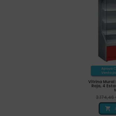
Apoya C
Venta pa
Vitrina Mural
Roja, 4 Est
3.174,46
