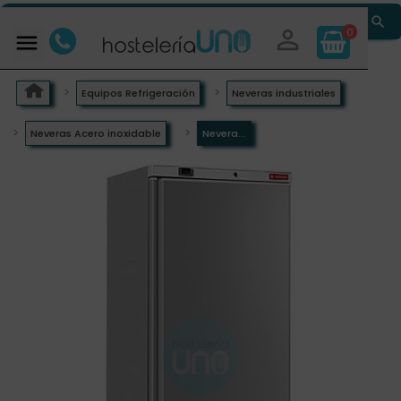


0

Equipos Refrigeración
Neveras industriales
Neveras Acero inoxidable
Nevera...