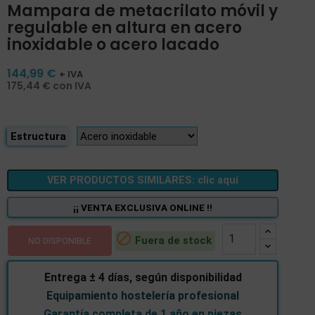
Mampara de metacrilato móvil y
regulable en altura en acero
inoxidable o acero lacado
144,99 €
+ IVA
175,44 € con IVA
Estructura
VER PRODUCTOS SIMILARES: clic aquí
¡¡ VENTA EXCLUSIVA ONLINE !!

Fuera de stock
NO DISPONIBLE
Entrega ± 4 días, según disponibilidad
Equipamiento hostelería profesional
Garantía completa de 1 año en piezas