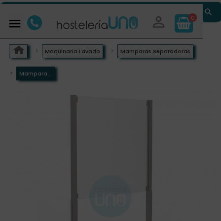


0

Maquinaria Lavado
Mamparas Separadoras
Mampara...