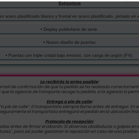
Estructura
n acero plastificado blanco y frontal en acero plastificado, pintado en 
•
Display publicitario de serie.
•
Nuevo diseño de puertas
•
Puertas con triple cristal bajo emisivo, con carga de argón (FV).
Lo recibirás lo antes posible
:
mail de confirmación de que tu pedido se ha realizado correctamente.
ue la agencia de transporte recoge tu pedido, si la agencia lo permi
Entrega a pie de calle
:
 “a pie de calle”. El transportista siempre llama antes de entregar. E
seguramente el transportista entregará el pedido en la ubicación final
Protocolo de recepción
:
das antes de firmar el albarán. Si observas abolladuras o golpes en 
uoso", para así poder gestionar la reposición en caso de una posible 