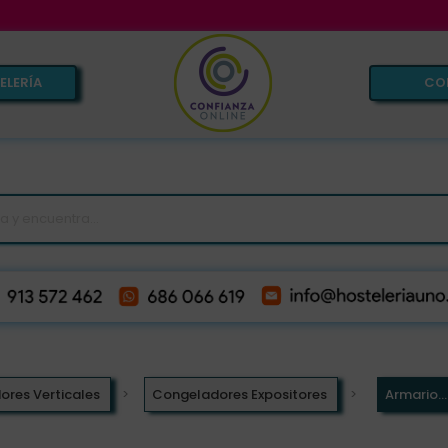
VENTA
ELERÍA
CO
res Verticales
Congeladores Expositores
Armario...