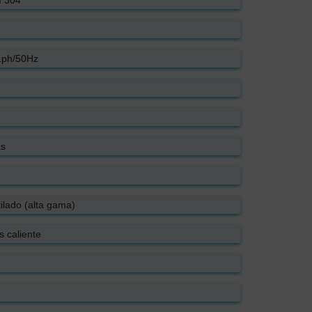
1ph/50Hz
as
lado (alta gama)
 caliente