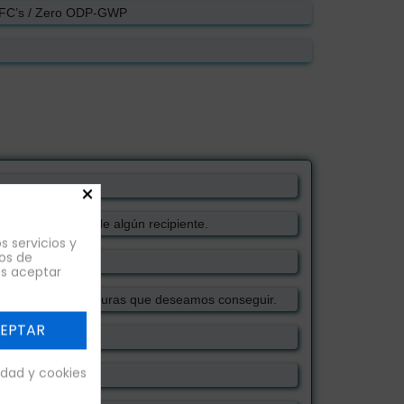
CFC’s / Zero ODP-GWP
×
eza o por rotura de algún recipiente.
s servicios y
os de
es aceptar
intervalo de temperaturas que deseamos conseguir.
EPTAR
cidad y cookies