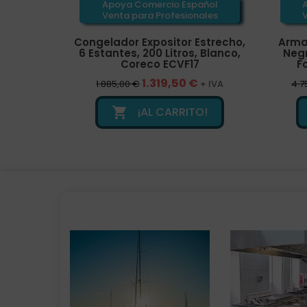
añol
Apoya Comercio Español
ales
Venta para Profesionales
gelador,
Congelador Expositor Estrecho,
Arma
Puerta de
6 Estantes, 200 Litros, Blanco,
Negr
00G
Coreco ECVF17
F
1.319,50 €
+ IVA
1.885,00 €
+ IVA
4.7
O!
¡AL CARRITO!
