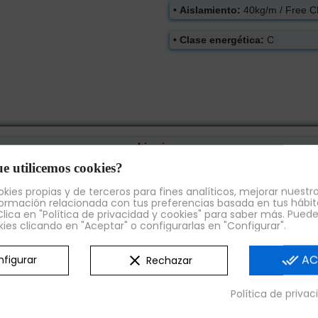
• Aislamiento:
40kg/m / Free 
• Clase energética:
C
Limpieza
e utilicemos cookies?
sagüe en el interior del equipo para la evacuación de líquidos de limpi
kies propias y de terceros para fines analíticos, mejorar nuestro
ormación relacionada con tus preferencias basada en tus hábit
Nuevo controlador temperatura
lica en "Política de privacidad y cookies" para saber más. Pued
kies clicando en "Aceptar" o configurarlas en "Configurar".
n en el control de la temperatura. Mayor facilidad para el ajuste del 
clear
done_all
AC
figurar
Rechazar
Iluminación
Política de priva
•
Incorporación de iluminación LED.