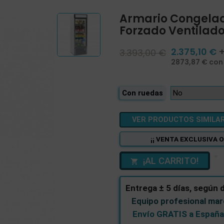
Armario Congelador
Forzado Ventilado
2.375,10 €
+
3.393,00 €
2873,87 € con
Con ruedas
VER PRODUCTOS SIMILARES
¡¡ VENTA EXCLUSIVA O
¡AL CARRITO!

Entrega ± 5 días, según d
Equipo profesional ma
Envío GRATIS a España