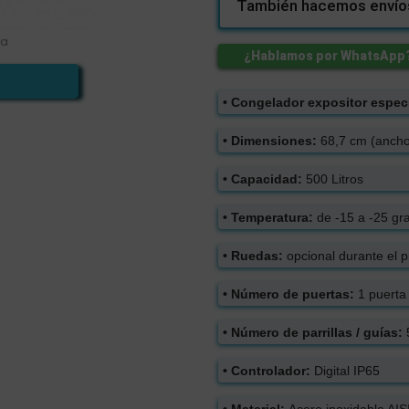
También hacemos envíos
la
¿Hablamos por WhatsApp
• Congelador expositor especi
• Dimensiones:
68,7 cm (ancho)
• Capacidad:
500 Litros
• Temperatura:
de -15 a -25 gr
• Ruedas:
opcional durante el p
• Número de puertas:
1 puerta 
• Número de parrillas / guías:
5
• Controlador:
Digital IP65
• Material:
Acero inoxidable AIS