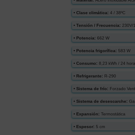
• Clase climática:
4 / 38ºC
• Tensión / Frecuencia:
230V/
• Potencia:
662 W
• Potencia frigorífica:
583 W
• Consumo:
8,23 kWh / 24 hor
• Refrigerante:
R-290
• Sistema de frío:
Forzado Venti
• Sistema de desescarche:
Gas
• Expansión:
Termostática
• Espesor:
5 cm