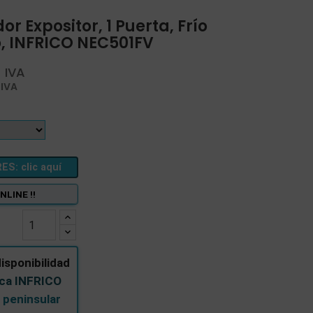
 Expositor, 1 Puerta, Frío
, INFRICO NEC501FV
 IVA
 IVA
: clic aquí
NLINE !!
isponibilidad
rca INFRICO
 peninsular