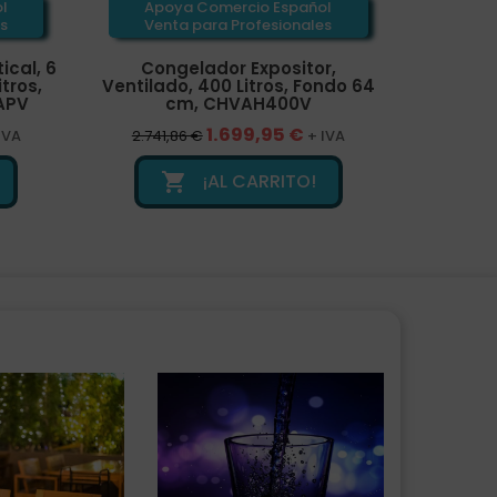
l
Apoya Comercio Español
Apo
s
Venta para Profesionales
Ven
ical, 6
Congelador Expositor,
Conge
tros,
Ventilado, 400 Litros, Fondo 64
Exposit
APV
cm, CHVAH400V
135 
1.699,95 €
IVA
2.741,86 €
+ IVA
1.418
¡AL CARRITO!
