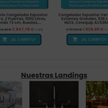
Apoya Comercio Español
Apoya Comercio Españo
Venta para Profesionales
Venta para Profesionale
rio Congelador Expositor
Congelador Expositor Vert
o, 2 Puertas, 1000 Litros,
Estantes Grandes, 536 Li
ondo 73 cm, Ruedas,...
INOX, Corequip AC536
2.947,78 €
1.929,90 €
54,48 €
+ IVA
2.757,00 €
+ 
¡AL CARRITO!
¡AL CARRITO!


Nuestras Landings