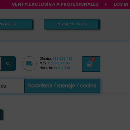
 EXCLUSIVA A PROFESIONALES
♦
LOS MEJORES PRE
NTACTO
INICIAR SESIÓN
Oficina:
913 572 462
0


Móvil:
686 066 619
Horario:
de 9 a 21h