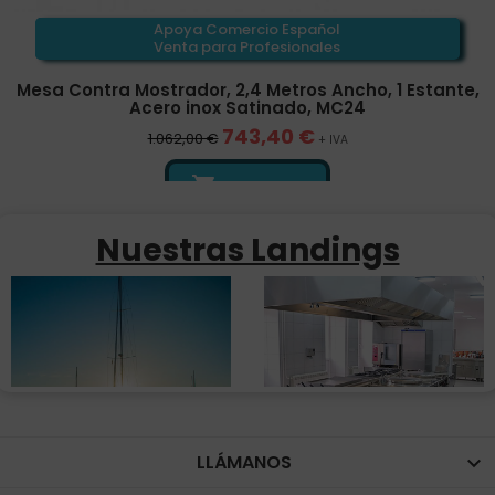
Apoya Comercio Español
Venta para Profesionales
Mesa Contra Mostrador, 2,4 Metros Ancho, 1 Estante,
Acero inox Satinado, MC24
743,40 €
1.062,00 €
+ IVA

¡AL CARRITO!
Nuestras Landings
LLÁMANOS
