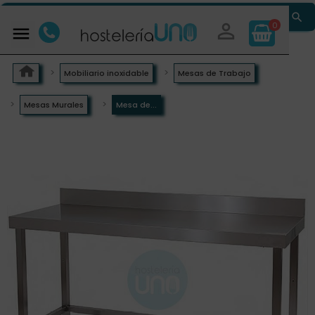


0

Mobiliario inoxidable
Mesas de Trabajo
Mesas Murales
Mesa de...