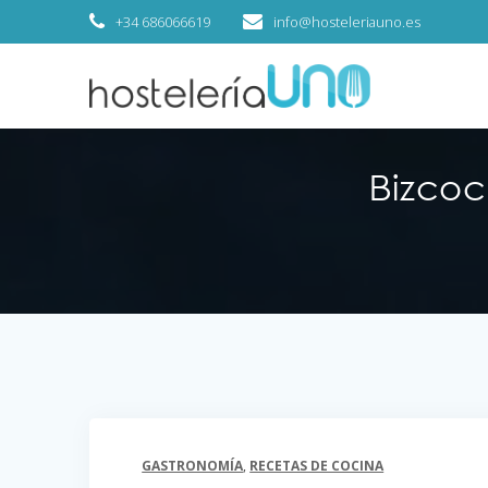
+34 686066619
info@hosteleriauno.es
Bizcoc
GASTRONOMÍA
,
RECETAS DE COCINA