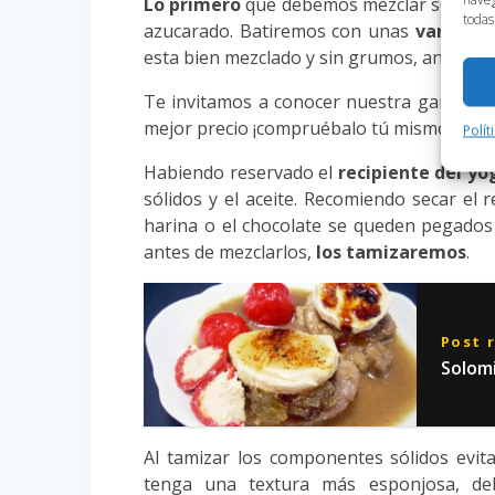
Lo primero
que debemos mezclar será
el
todas
azucarado. Batiremos con unas
varillas 
esta bien mezclado y sin grumos, antes de 
Te invitamos a conocer nuestra gama d
mejor precio ¡compruébalo tú mismo!
Polít
Habiendo reservado el
recipiente del yo
sólidos y el aceite. Recomiendo secar el r
harina o el chocolate se queden pegados
antes de mezclarlos,
los tamizaremos
.
Post 
Solomi
Al tamizar los componentes sólidos evi
tenga una textura más esponjosa, deb