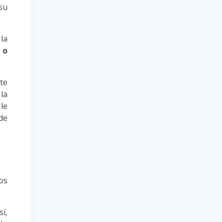
su
la
 o
te
la
le
de
os
sí,