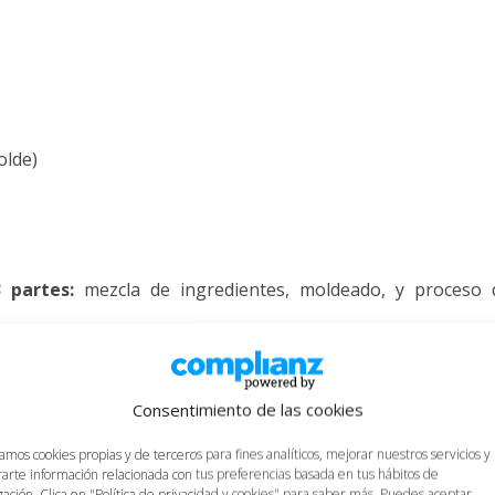
)
olde)
 partes:
mezcla de ingredientes, moldeado, y proceso 
Consentimiento de las cookies
los ingredientes
para crear el cuerpo del bizcocho. Para el
nte grande para meter todos los ingredientes.
zamos cookies propias y de terceros para fines analíticos, mejorar nuestros servicios y
arte información relacionada con tus preferencias basada en tus hábitos de
ación. Clica en "Política de privacidad y cookies" para saber más. Puedes aceptar