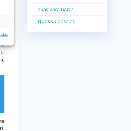
ser
ar
Tapas para Bares
Trucos y Consejos
 al
acidad
es
 la
ma
,
te
s.