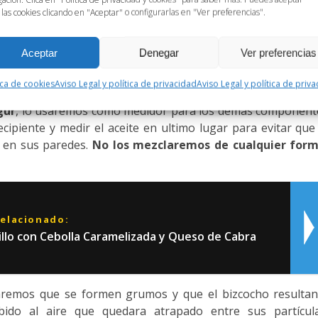
 azúcar, los huevos y el yogur natural
. Este último puede 
 las cookies clicando en "Aceptar" o configurarlas en "Ver preferencias".
o con un batidor eléctrico
, asegurándonos de que el azúc
proceder con el resto de los ingredientes.
Aceptar
Denegar
Ver preferencias
e
batidores eléctricos baratos
. Sin duda lo que necesitas y
ica de cookies
Aviso Legal y política de privacidad
Aviso Legal y política de priv
gur
, lo usaremos como medidor para los demás component
ecipiente y medir el aceite en ultimo lugar para evitar que
 en sus paredes.
No los mezclaremos de cualquier for
relacionado:
llo con Cebolla Caramelizada y Queso de Cabra
taremos que se formen grumos y que el bizcocho resultan
ido al aire que quedara atrapado entre sus partícula