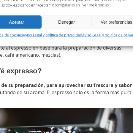
dad.
 las cookies clicando en "Aceptar" o configurarlas en "Ver preferencias".
e. La porción de espresso habitual se conoce como
shot,
y
25 o 30 mililitros de café y crema
. No obstante, su
Aceptar
Denegar
Ver preferencias
n que este sorbo, aunque breve, sea energizante.
por aceites de café y burbujas de aire, de textura
ica de cookies
Aviso Legal y política de privacidad
Aviso Legal y política de priv
dicador evidente de la calidad de esta bebida.
te al espresso en base para la preparación de diversas
e, café americano, mezclas).
fé expresso?
 de su preparación, para aprovechar su frescura y sabor
frutando de su aroma. El espresso solo es la forma más pura