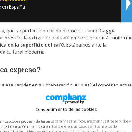
é en España
ggia, que se perfeccionó dicho método. Cuando Gaggia
presión, la extracción del café empezó a ser más uniforme
ca en la superficie del café
. Estábamos ante la
da cultural moderna.
sea expreso?
a esa rapidez en su preparación. Aun así, el concepto actua
 positivas como su sello de identidad. Por ejemplo, esa típi
ficaciones de Gaggia, tal y como señalábamos anteriormente
Consentimiento de las cookies
e características asociadas al café para que sea expreso.
zamos cookies propias y de terceros para fines analíticos, mejorar nuestros servicios y
,
debido a la proporción entre café y agua. Esto es así porq
arte información relacionada con tus preferencias basada en tus hábitos de
s aceites esenciales y los compuestos del café. Así el
ación. Clica en "Política de privacidad y cookies" para saber más. Puedes aceptar