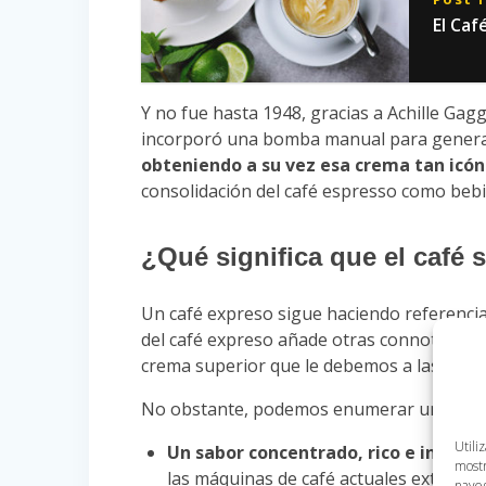
El Caf
Y no fue hasta 1948, gracias a Achille Ga
incorporó una bomba manual para generar 
obteniendo a su vez esa crema tan icóni
consolidación del café espresso como bebi
¿Qué significa que el café 
Un café expreso sigue haciendo referencia 
del café expreso añade otras connotaciones
crema superior que le debemos a las modi
No obstante, podemos enumerar una serie d
Utili
Un sabor concentrado, rico e intenso
mostr
las máquinas de café actuales extraen lo
naveg