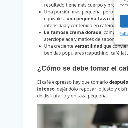
resultado tiene más cuerpo y profundi
todas
Una porción más pequeña, pero potent
equivale a
una pequeña taza con unos 
intensidad y contenido en cafeína hace
La famosa crema dorada
, compuesta 
Polít
aterciopelada y matices de sabor. Un in
Una creciente
versatilidad
que convier
bebidas populares (capuchino, café latt
¿Cómo se debe tomar el ca
El café expresso hay que tomarlo
después
intenso
, dejándolo reposar lo justo y dis
de disfrutarlo y en taza pequeña.