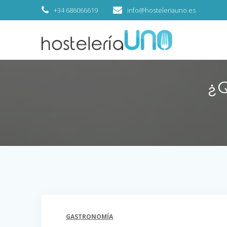
+34 686066619
info@hosteleriauno.es
¿Q
GASTRONOMÍA