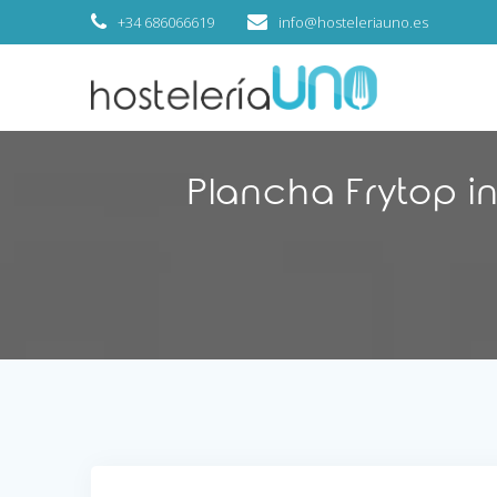
+34 686066619
info@hosteleriauno.es
Plancha Frytop in