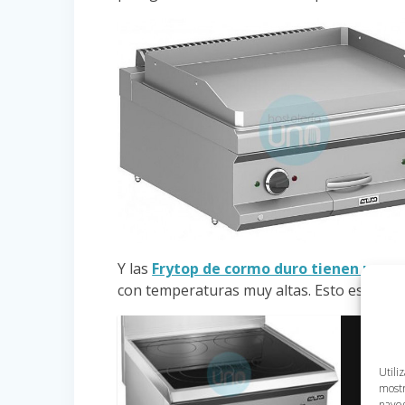
Y las
Frytop de cormo duro tienen un re
con temperaturas muy altas. Esto es perfe
Post 
Utili
Cómo L
mostr
naveg