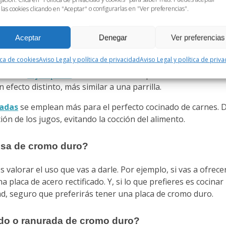
 las cookies clicando en "Aceptar" o configurarlas en "Ver preferencias".
rada?
Aceptar
Denegar
Ver preferencias
ica de cookies
Aviso Legal y política de privacidad
Aviso Legal y política de priv
 placas lisas
o las que llevan placas ranuradas es el efecto
ras una
Fry top lisa
incide en toda la superficie del alimento
efecto distinto, más similar a una parrilla.
radas
se emplean más para el perfecto cocinado de carnes. 
n de los jugos, evitando la cocción del alimento.
 lisa de cromo duro?
s valorar el uso que vas a darle. Por ejemplo, si vas a ofrece
placa de acero rectificado. Y, si lo que prefieres es cocinar
ad, seguro que preferirás tener una placa de cromo duro.
ado o ranurada de cromo duro?