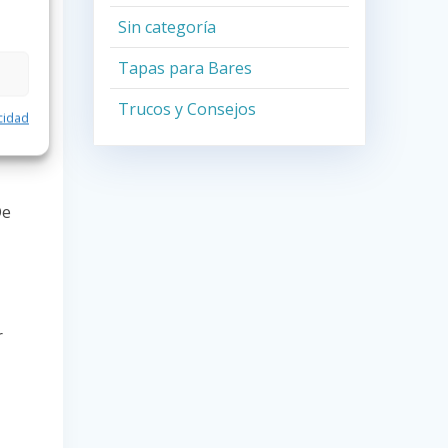
Sin categoría
Tapas para Bares
Trucos y Consejos
acidad
De
r