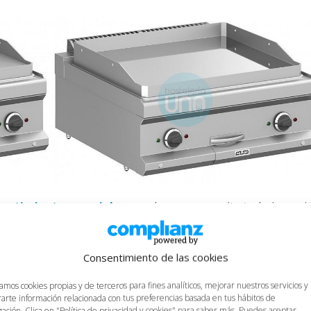
vestimiento especial
en su placa que permite trabajar mej
cto para cocinar de forma óptima pescados o verduras.
Consentimiento de las cookies
relacionado:
zamos cookies propias y de terceros para fines analíticos, mejorar nuestros servicios y
impiar la Vitrocerámica
arte información relacionada con tus preferencias basada en tus hábitos de
ación. Clica en "Política de privacidad y cookies" para saber más. Puedes aceptar