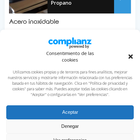
Propano
Acero inoxidable
Este tipo de acero otorga a la placa
menos inercia
térmica
, así el resultado sobre los alimentos suele ser de
menor calidad gastronómica. El aspecto positivo de este
Consentimiento de las
material es que no se oxida.
cookies
Como verás, hay gran variedad de planchas de cocina, y
Utilizamos cookies propias y de terceros para fines analíticos, mejorar
cada material presenta sus ventajas. Si necesitas ayuda o
nuestros servicios y mostrarte información relacionada con tus preferencias
asesoramiento para la
plancha de cocina más adecuada
basada en tus hábitos de navegación. Clica en "Política de privacidad y
para tu negocio de hostelería
, no dudes en
cookies" para saber más. Puedes aceptar todas las cookies clicando en
preguntarnos.
"Aceptar" o configurarlas en "Ver preferencias".
(Votos:
1
Promedio:
5
)
Aceptar
Denegar
0