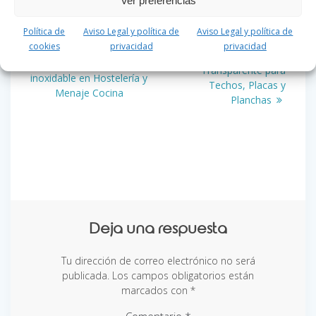
Ver preferencias
Política de
Aviso Legal y política de
Aviso Legal y política de
Navegación
cookies
privacidad
privacidad
Siguiente
Siguiente:
Policarbonato
Entrada
Anterior:
Acero
de
entrada:
Transparente para
anterior:
inoxidable en Hostelería y
Techos, Placas y
Menaje Cocina
entradas
Planchas
Deja una respuesta
Tu dirección de correo electrónico no será
publicada.
Los campos obligatorios están
marcados con
*