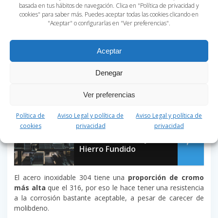
resistencia a la corrosión.
basada en tus hábitos de navegación. Clica en "Política de privacidad y
cookies" para saber más. Puedes aceptar todas las cookies clicando en
El molibdeno hace que el acero sea
mucho más
"Aceptar" o configurarlas en "Ver preferencias".
resistente a la corrosión
, sobre todo para ambientes
muy salinos.
Aceptar
El acero inoxidable 316 que es el que tiene molibdeno suele
denominarse entre los profesionales del sector «
acero a
Denegar
prueba de ácidos»
, lo que lo hace más óptimo para
equipos cerca del mar.
Ver preferencias
Política de
Aviso Legal y política de
Aviso Legal y política de
Post relacionado:
cookies
privacidad
privacidad
La Diferencia entre
Acero inoxidable y
Hierro Fundido
El acero inoxidable 304 tiene una
proporción de cromo
más alta
que el 316, por eso le hace tener una resistencia
a la corrosión bastante aceptable, a pesar de carecer de
molibdeno.