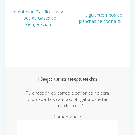
Navegación
Entrada
Anterior:
Clasificación y
Siguiente
Siguiente:
Tipos de
de
anterior:
Tipos de Gases de
entrada:
planchas de cocina
Refrigeración
entradas
Deja una respuesta
Tu dirección de correo electrónico no será
publicada.
Los campos obligatorios están
marcados con
*
Comentario
*