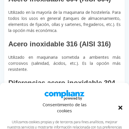
Utilizado en la mayoría de la maquinaria de hostelería. Para
todos los usos en general (tanques de almacenamiento,
elementos de fijación, ollas y sartenes, fregaderos, etc.). Es
la opción más económica.
Acero inoxidable 316 (AISI 316
)
Utilizado en maquinaria sometida a ambientes más
corrosivos (salinidad, ácidos, etc.). Es la opción más
resistente.
Diferencias acero inoxidable 304
de 316
Consentimiento de las
¿Cómo podemos diferenciar el acero inoxidable 304
cookies
de 316?
La diferencia más notable entre estos dos
tipos
de acero inoxidable
es la adición de molibdeno, que solo
Utilizamos cookies propias y de terceros para fines analíticos, mejorar
está presente en el 316 y que mejora notablemente la
nuestros servicios y mostrarte información relacionada con tus preferencias