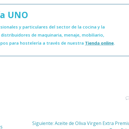
ía UNO
onales y particulares del sector de la cocina y la
distribuidores de maquinaria, menaje, mobiliario,
ipos para hostelería a través de nuestra
Tienda online
.
Siguiente
Siguiente:
Aceite de Oliva Virgen Extra Prem
os