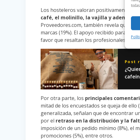
todas
Los hosteleros valoran positivamente (58
café, el molinillo, la vajilla y además 
Proveedores.com, también revela que los c
marcas (19%). El apoyo recibido para la re
Polít
favor que resaltan los profesionales de la 
Post 
¿Quier
cafeín
Por otra parte, los
principales comentari
mitad de los encuestados se queja de ello
generalizada, señalan que de encontrar u
por el
retraso en la distribución y la fa
imposición de un pedido mínimo (8%), el ma
promociones (5%), entre otros.