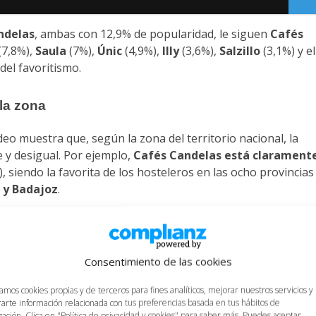
ndelas
, ambas con 12,9% de popularidad, le siguen
Cafés
(7,8%),
Saula
(7%),
Únic
(4,9%),
Illy
(3,6%),
Salzillo
(3,1%) y el
del favoritismo.
la zona
eo muestra que, según la zona del territorio nacional, la
e y desigual. Por ejemplo,
Cafés Candelas está clarament
, siendo la favorita de los hosteleros en las ocho provincias
s y Badajoz
.
mero uno en la zona nordeste
(29%), sin embargo,
en
eferencia, y
en el centro de la Península Lavazza
no tiene
es de hostelería. Si nos vamos a la
zona norte del territorio
Consentimiento de las cookies
en el podio de los más demandados.
zamos cookies propias y de terceros para fines analíticos, mejorar nuestros servicios y
arte información relacionada con tus preferencias basada en tus hábitos de
los distribuidores de café
ación. Clica en "Política de privacidad y cookies" para saber más. Puedes aceptar