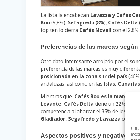
La lista la encabezan
Lavazza y Cafés Ca
Bou
(9,8%),
Sefagredo
(8%),
Cafés Delta
top ten lo cierra
Cafés Novell
con el 2,8% 
Preferencias de las marcas según 
Otro dato interesante arrojado por el sond
preferencia de las marcas es muy diferent
posicionada en la zona sur del país
(46%)
andaluzas, así como en las
Islas, Canaria
Mientras que,
Cafés Bou es la marca nú
Levante, Cafés Delta
tiene un 22% de pr
competencia al abarcar el 35% de los local
Gladiador, Segafredo y Lavazza
compart
Utili
mostr
Aspectos positivos y negativos de 
naveg