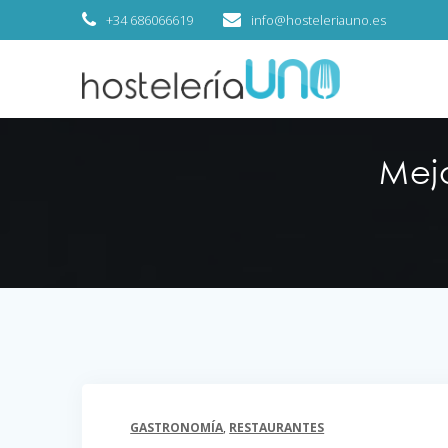
+34 686066619
info@hosteleriauno.es
Mej
GASTRONOMÍA
,
RESTAURANTES