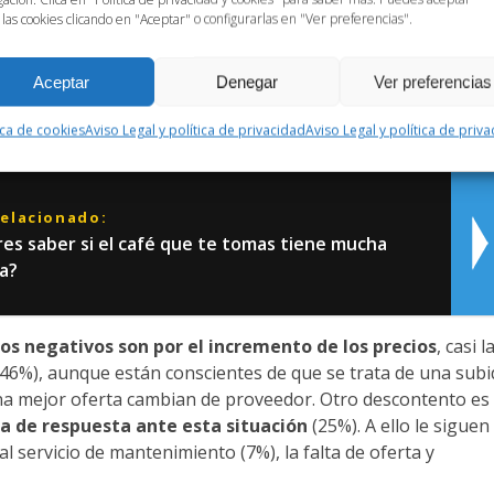
 las cookies clicando en "Aceptar" o configurarlas en "Ver preferencias".
%) que los
proveedores de café suministren la máquina 
realicen el mantenimiento de la cafetera
. La medición de
Aceptar
Denegar
Ver preferencias
lientes ven con buenos ojos las ofertas que hacen estas
apertura de los locales después del Covid, es otro punto a
ica de cookies
Aviso Legal y política de privacidad
Aviso Legal y política de priv
hostelería (11%), así como los cursos de baristas (2%).
relacionado:
es saber si el café que te tomas tiene mucha
a?
os negativos son por el incremento de los precios
, casi l
 (46%), aunque están conscientes de que se trata de una sub
na mejor oferta cambian de proveedor. Otro descontento es
lta de respuesta ante esta situación
(25%). A ello le siguen 
l servicio de mantenimiento (7%), la falta de oferta y