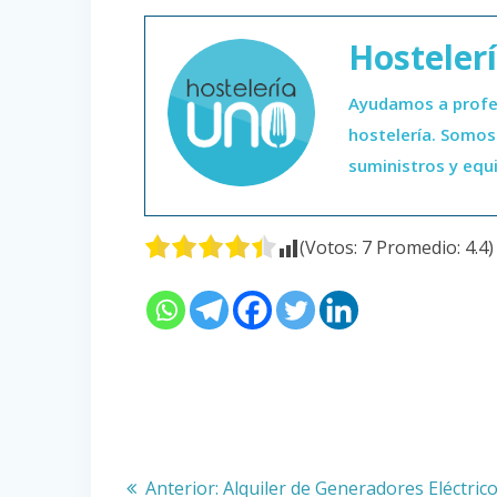
Hosteler
Ayudamos a profesi
hostelería. Somos 
suministros y equ
(Votos:
7
Promedio:
4.4
)
Navegación
Entrada
Anterior:
Alquiler de Generadores Eléctric