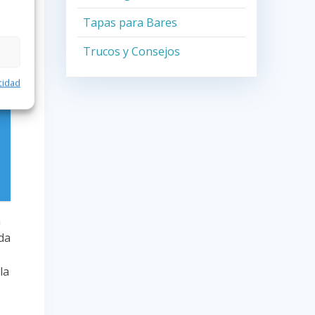
de
Tapas para Bares
Trucos y Consejos
acidad
a
ida
la