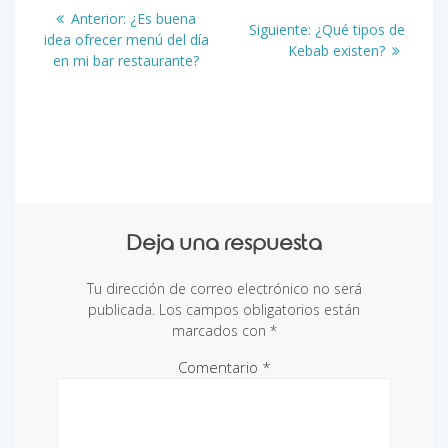
Navegación
Entrada
Anterior:
¿Es buena
Siguiente
Siguiente:
¿Qué tipos de
de
anterior:
idea ofrecer menú del día
entrada:
Kebab existen?
en mi bar restaurante?
entradas
Deja una respuesta
Tu dirección de correo electrónico no será
publicada.
Los campos obligatorios están
marcados con
*
Comentario
*