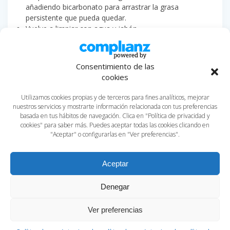
añadiendo bicarbonato para arrastrar la grasa
persistente que pueda quedar.
Vuelve a limpiar con agua y jabón.
Vuelve a pasarlo todo con una bayeta húmeda.
Limpiar el motor que está dentro de la
Consentimiento de las
cookies
campana extractora industrial
Utilizamos cookies propias y de terceros para fines analíticos, mejorar
Si lo que pasa es que el motor o turbina del extractor tiene
nuestros servicios y mostrarte información relacionada con tus preferencias
grasa incrustada y, con todo lo anterior, no consigues
basada en tus hábitos de navegación. Clica en "Política de privacidad y
soltarla del todo, hay más. Mezclas de nuevo bicarbonato
cookies" para saber más. Puedes aceptar todas las cookies clicando en
"Aceptar" o configurarlas en "Ver preferencias".
con agua hasta que quede una pasta. Pero, esta vez,
emplea un cepillo para frotar la mezcla sobre los
pegotes incrustados
.
Aceptar
Denegar
Post relacionado:
Cómo Limpiar un
Ver preferencias
Lavavajillas por Dentro