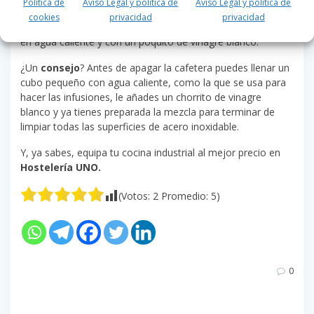
Política de
Aviso Legal y política de
Aviso Legal y política de
cookies
privacidad
privacidad
Después, puedes retirar los restos con una bayeta húmeda
en agua caliente y con un poquito de vinagre blanco.
¿Un
consejo
? Antes de apagar la cafetera puedes llenar un
cubo pequeño con agua caliente, como la que se usa para
hacer las infusiones, le añades un chorrito de vinagre
blanco y ya tienes preparada la mezcla para terminar de
limpiar todas las superficies de acero inoxidable.
Y, ya sabes, equipa tu cocina industrial al mejor precio en
Hostelería UNO.
(Votos:
2
Promedio:
5
)
0