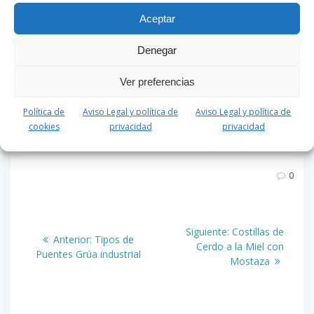
contundente. Si la cebolla tiene un sabor fuerte acabará
enmascarando este
contraste.
Aceptar
Las patatas puedes hacerlas al horno también, pero ten
Denegar
presente los tiempos de cocción. Las patatas estarán
hechas en unos 25 minutos.
Ver preferencias
(Votos:
1
Promedio:
5
)
Política de
Aviso Legal y política de
Aviso Legal y política de
cookies
privacidad
privacidad
0
Navegación
Siguiente
Siguiente:
Costillas de
Entrada
Anterior:
Tipos de
de
entrada:
Cerdo a la Miel con
anterior:
Puentes Grúa industrial
Mostaza
entradas