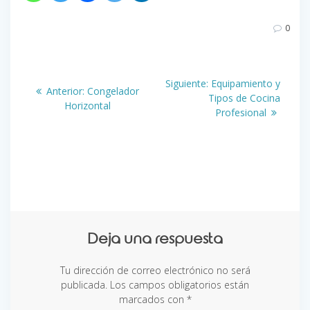
0
Navegación
Siguiente
Siguiente:
Equipamiento y
Entrada
Anterior:
Congelador
de
entrada:
Tipos de Cocina
anterior:
Horizontal
Profesional
entradas
Deja una respuesta
Tu dirección de correo electrónico no será
publicada.
Los campos obligatorios están
marcados con
*