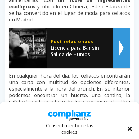
alimentarias. Con un
100% de ingredientes
ecológicos
y ubicado en Chueca, este restaurante
se ha convertido en el lugar de moda para celíacos
en Madrid.
Post relacionado:
Licencia para Bar sin
Salida de Humos
En cualquier hora del día, los celíacos encontrarán
una carta con multitud de opciones diferentes,
especialmente a la hora del brunch. En su interior
podemos encontrar un huerto, una cantina, la
cafetería-restaurante e incluso un mercado. Una
propuesta innovadora en calle San Lucas nº13.
Avocado Love
Consentimiento de las
cookies
El restaurante Avocado Love es el
lugar favorito