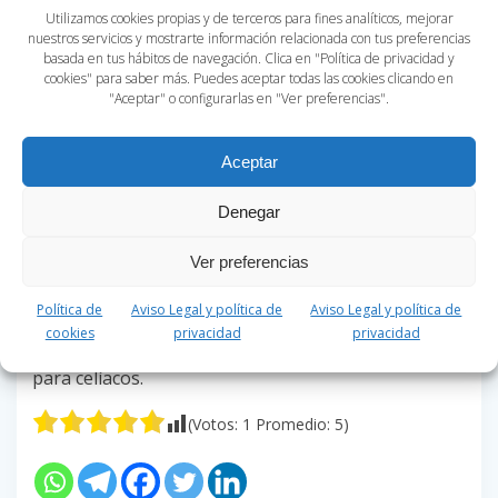
de Madrid para los amantes del aguacate
. Este
Utilizamos cookies propias y de terceros para fines analíticos, mejorar
establecimiento no usa productos de origen animal
nuestros servicios y mostrarte información relacionada con tus preferencias
basada en tus hábitos de navegación. Clica en "Política de privacidad y
ni alimentos con gluten, así que podemos encontrar
cookies" para saber más. Puedes aceptar todas las cookies clicando en
una carta totalmente apta para celíacos.
"Aceptar" o configurarlas en "Ver preferencias".
La lasaña de verduras con bechamel de aguacate y
espinacas es su plato estrella, aunque no hay que
Aceptar
olvidar postres como el brownie con helado de
aguacate. Una cocina muy interesante para celíacos
Denegar
y veganos que puedes encontrar en calle Espíritu
Santo nº15 en la esquina con Marqués de Santa
Ver preferencias
Ana.
¿Has tomado nota? Elige cualquiera de estos
Política de
Aviso Legal y política de
Aviso Legal y política de
restaurantes de Madrid y disfruta de su carta
gluten
cookies
privacidad
privacidad
free
para descubrir platos deliciosos y originales
para celíacos.
(Votos:
1
Promedio:
5
)